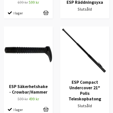
ESP Räddningsyxa
699 kr
599 kr
Slutsåld
I lager
ESP Compact
ESP Säkerhetshake
Undercover 21"
- Crowbar/Hammer
Polis
Teleskopbatong
599 kr
499 kr
Slutsåld
I lager