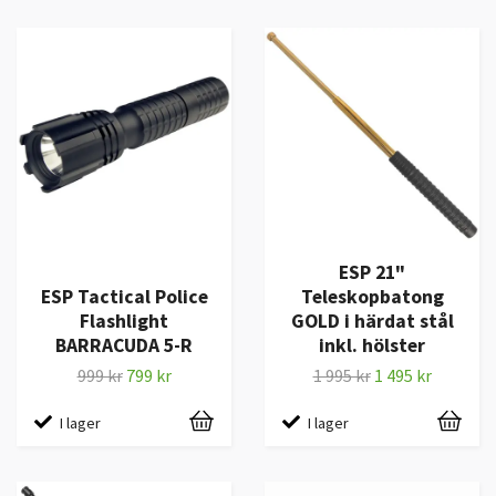
ESP 21"
ESP Tactical Police
Teleskopbatong
Flashlight
GOLD i härdat stål
BARRACUDA 5-R
inkl. hölster
999 kr
799 kr
1 995 kr
1 495 kr
I lager
I lager