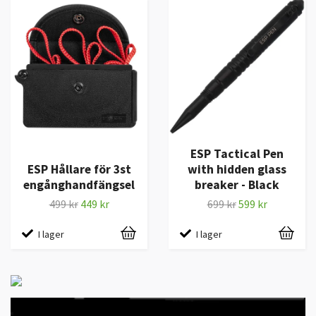
ESP Tactical Pen
ESP Hållare för 3st
with hidden glass
engånghandfängsel
breaker - Black
499 kr
449 kr
699 kr
599 kr
I lager
I lager