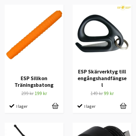
ESP Skärverktyg till
ESP Silikon
engångshandfängse
Träningsbatong
l
299 kr
199 kr
149 kr
99 kr
I lager
I lager