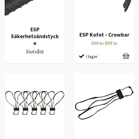
ESP
ESP Kofot - Crowbar
Säkerhetsändstyck
e
999 kr
899 kr
Slutsåld
I lager