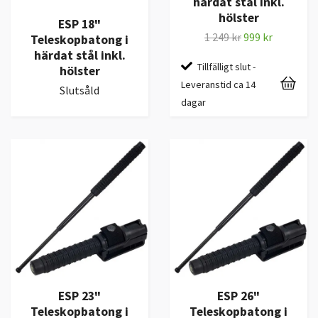
härdat stål inkl.
hölster
ESP 18"
1 249 kr
999 kr
Teleskopbatong i
härdat stål inkl.
Tillfälligt slut -
hölster
Leveranstid ca 14
Slutsåld
dagar
ESP 23"
ESP 26"
Teleskopbatong i
Teleskopbatong i