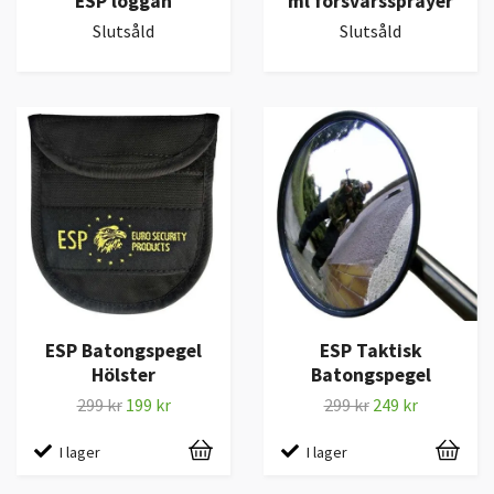
ESP loggan
ml försvarssprayer
Slutsåld
Slutsåld
ESP Batongspegel
ESP Taktisk
Hölster
Batongspegel
299 kr
199 kr
299 kr
249 kr
I lager
I lager