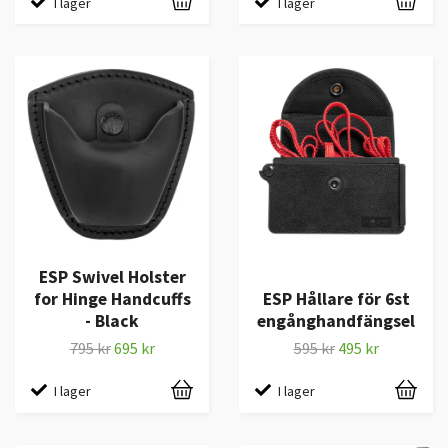
I lager
I lager
ESP Swivel Holster
for Hinge Handcuffs
ESP Hållare för 6st
- Black
engånghandfängsel
795 kr
695 kr
595 kr
495 kr
I lager
I lager