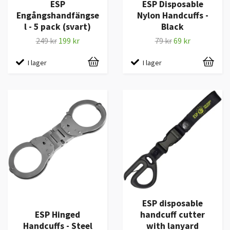
ESP
ESP Disposable
Engångshandfängse
Nylon Handcuffs -
l - 5 pack (svart)
Black
249 kr
199 kr
79 kr
69 kr
I lager
I lager
ESP disposable
ESP Hinged
handcuff cutter
Handcuffs - Steel
with lanyard