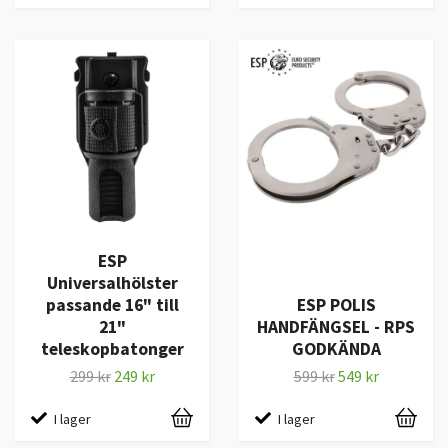
ESP
Universalhölster
passande 16" till
ESP POLIS
21"
HANDFÄNGSEL - RPS
teleskopbatonger
GODKÄNDA
299 kr
249 kr
599 kr
549 kr
I lager
I lager