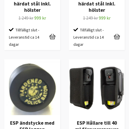
härdat stål inkl.
härdat stål inkl.
hölster
hölster
1 249 kr
999 kr
1 249 kr
999 kr
Tillfälligt slut -
Tillfälligt slut -
Leveranstid ca 14
Leveranstid ca 14
dagar
dagar
ESP ändstycke med
ESP Hållare till 40