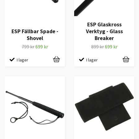
ESP Glaskross
ESP Fällbar Spade -
Verktyg - Glass
Shovel
Breaker
799 kr
699 kr
899 kr
699 kr
I lager
I lager