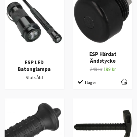
ESP Härdat
Ändstycke
ESP LED
Batonglampa
249 kr
199 kr
Slutsåld
I lager