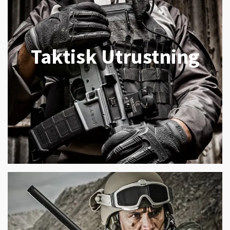
Taktisk Utrustning