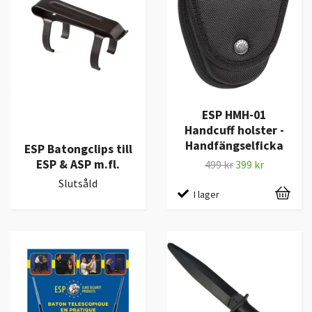
ESP HMH-01
Handcuff holster -
Handfängselficka
ESP Batongclips till
ESP & ASP m.fl.
499 kr
399 kr
Slutsåld
I lager