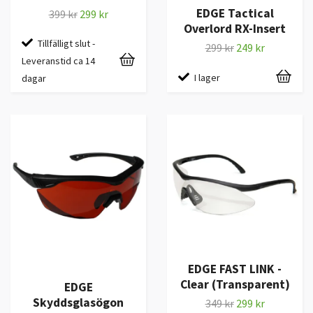
EDGE Tactical
399 kr
299 kr
Overlord RX-Insert
Tillfälligt slut -
299 kr
249 kr
Leveranstid ca 14
I lager
dagar
EDGE FAST LINK -
Clear (Transparent)
EDGE
Skyddsglasögon
349 kr
299 kr