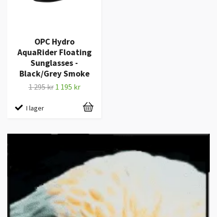
OPC Hydro
AquaRider Floating
Sunglasses -
Black/Grey Smoke
1 295 kr
1 195 kr
I lager