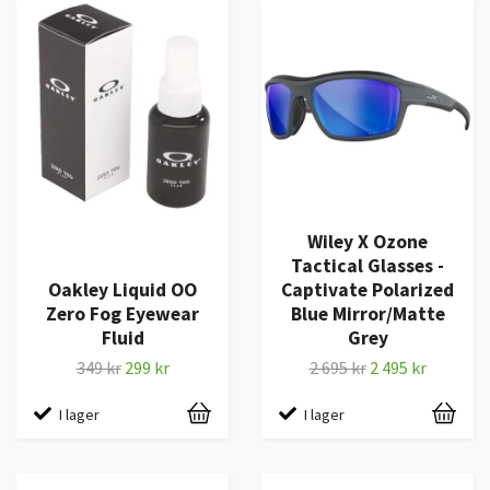
Wiley X Ozone
Tactical Glasses -
Oakley Liquid OO
Captivate Polarized
Zero Fog Eyewear
Blue Mirror/Matte
Fluid
Grey
349 kr
299 kr
2 695 kr
2 495 kr
I lager
I lager