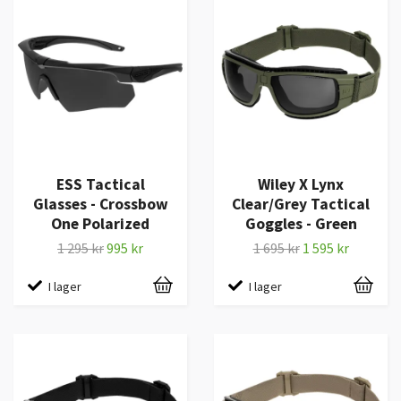
ESS Tactical
Wiley X Lynx
Glasses - Crossbow
Clear/Grey Tactical
One Polarized
Goggles - Green
1 295 kr
995 kr
1 695 kr
1 595 kr
I lager
I lager