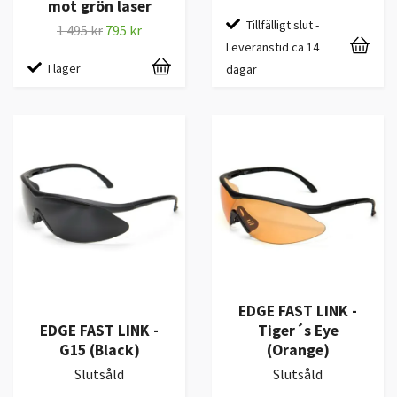
mot grön laser
Tillfälligt slut -
1 495 kr
795 kr
Leveranstid ca 14
I lager
dagar
EDGE FAST LINK -
EDGE FAST LINK -
Tiger´s Eye
G15 (Black)
(Orange)
Slutsåld
Slutsåld