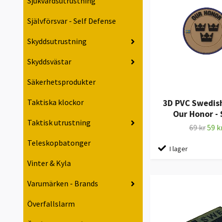
Sjukvårdsutrustning
Självförsvar - Self Defense
Skyddsutrustning
Skyddsvästar
Säkerhetsprodukter
Taktiska klockor
3D PVC Swedis
Our Honor -
Taktisk utrustning
69 kr
59 k
Teleskopbatonger
I lager
Vinter & Kyla
Varumärken - Brands
Överfallslarm