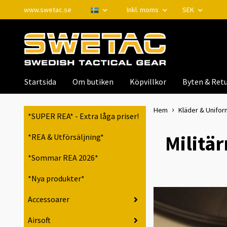
www.swetac.se
Inkl. moms
SEK
Startsida
Om butiken
Köpvillkor
Byten & Retu
Hem
Kläder & Unifor
*SUPER REA* - Extra låga priser!
Militä
*REA & Utförsäljning*
*Sommar REA 2026*
*Nya produkter*
Accessoarer
Airsoft