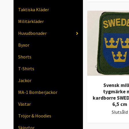
Taktiska Kläder
Militärkläder
Huvudbonader
Byxor
Shorts
T-Shirts
Jackor
Svensk mil
tygmärke 
MA-1 Bomberjackor
kardborre SWED
6,5 cm
Västar
Slutsåld
Tröjor & Hoodies
Skjortor