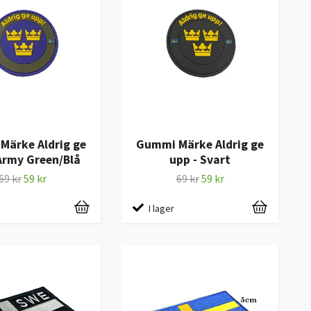
Märke Aldrig ge
Gummi Märke Aldrig ge
Army Green/Blå
upp - Svart
69 kr
59 kr
69 kr
59 kr
I lager