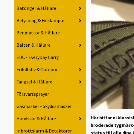
Batonger & Hållare
Belysning & Ficklampor
Benplattor & Hållare
Bälten & Hållare
EDC - EveryDay Carry
Friluftsliv & Outdoor
Fängsel & Hållare
Försvarssprayer
Gasmasker - Skyddsmasker
Här hittar ni klass
Handskar & Hållare
broderade tygmärken
Inbrottslarm & Detektorer
status till alla dina