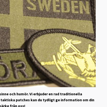
nne och humör. Vi erbjuder en rad traditionella
taktiska patches kan du tydligt ge information om din
 märke från oss!