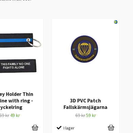
ey Holder Thin
ine with ring -
3D PVC Patch
yckelring
Fallskärmsjägarna
69 kr
49 kr
69 kr
59 kr
I lager