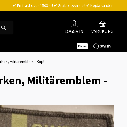
✔ Fri frakt över 1500 kr! ✔ Snabb leverans! ✔ Nöjda kunder!
LOGGA IN
VARUKORG
rken, Militäremblem - Köp!
rken, Militäremblem -