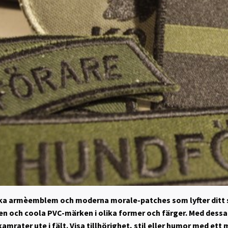
iska armèemblem och moderna morale-patches som lyfter ditt si
 och coola PVC-märken i olika former och färger. Med dessa 
 kamrater ute i fält. Visa tillhörighet, stil eller humor med ett