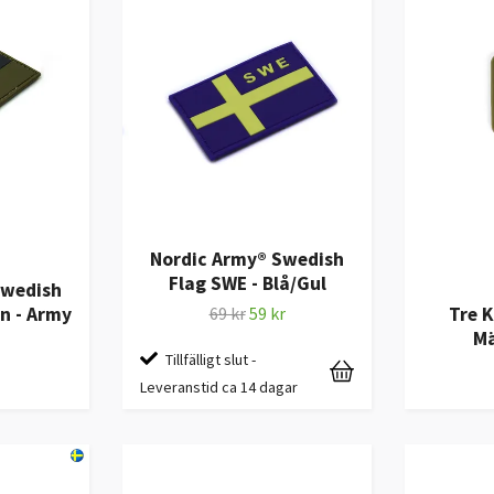
Nordic Army® Swedish
Flag SWE - Blå/Gul
Swedish
n - Army
69 kr
59 kr
Tre 
Mä
Tillfälligt slut -
Leveranstid ca 14 dagar