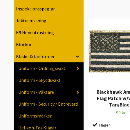
Inspektionsspeglar
Jaktutrustning
K9 Hundutrustning
Klockor
Kläder & Uniformer
Uniform - Ordningsvakt
Uniform - Skyddsvakt
Blackhawk Am
Uniform - Väktare
Flag Patch w/
Uniform - Security / Entrèvärd
Tan/Blac
99 kr
Uniformsmärken
I lager
Helikon-Tex Kläder