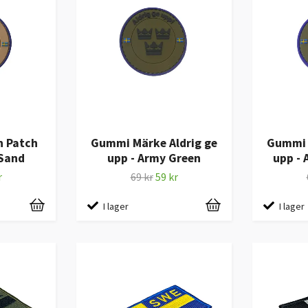
h Patch
Gummi Märke Aldrig ge
Gummi 
 Sand
upp - Army Green
upp - 
r
69 kr
59 kr
I lager
I lager