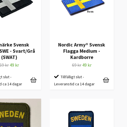
ärke Svensk
Nordic Army® Svensk
SWE - Svart/Grå
Flagga Medium -
(SWAT)
Kardborre
69 kr
49 kr
69 kr
49 kr
gt slut -
Tillfälligt slut -
d ca 14 dagar
Leveranstid ca 14 dagar