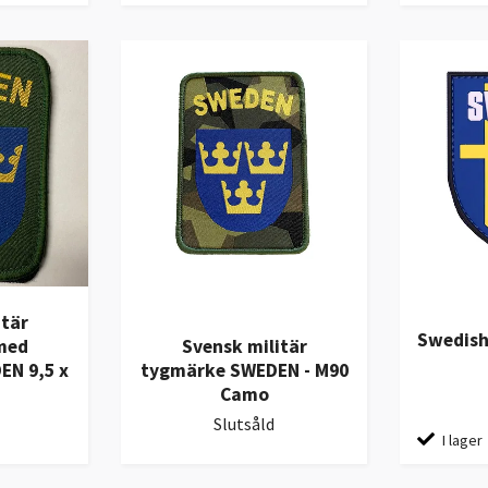
itär
Swedish
med
Svensk militär
EN 9,5 x
tygmärke SWEDEN - M90
Camo
Slutsåld
I lager