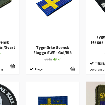
Tygm
vensk
Flagga 
ön/Svart
Tygmärke Svensk
Flagga SWE - Gul/Blå
r
69 kr
49 kr
Tillfälli
I lager
gar
Leveransti