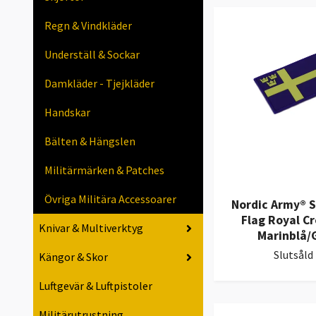
Regn & Vindkläder
Underställ & Sockar
Damkläder - Tjejkläder
Handskar
Bälten & Hängslen
Militärmärken & Patches
Övriga Militära Accessoarer
Nordic Army® 
Flag Royal C
Knivar & Multiverktyg
Marinblå/
Slutsåld
Kängor & Skor
Luftgevär & Luftpistoler
Militärutrustning