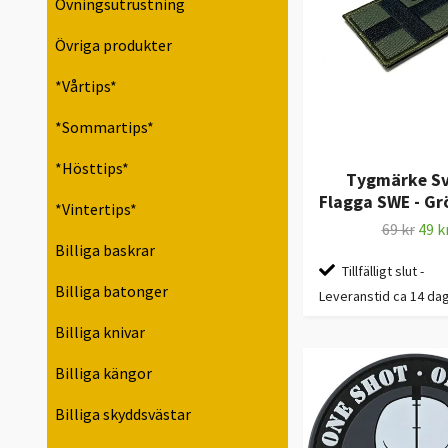
Övningsutrustning
Övriga produkter
*Vårtips*
*Sommartips*
*Hösttips*
Tygmärke S
Flagga SWE - Gr
*Vintertips*
69 kr
49 k
Billiga baskrar
Tillfälligt slut -
Billiga batonger
Leveranstid ca 14 da
Billiga knivar
Billiga kängor
Billiga skyddsvästar