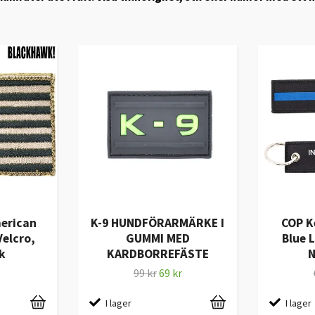
erican
K-9 HUNDFÖRARMÄRKE I
COP K
Velcro,
GUMMI MED
Blue L
k
KARDBORREFÄSTE
N
99 kr
69 kr
I lager
I lager