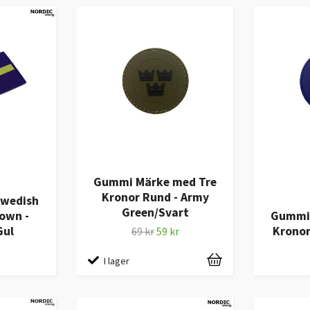
Gummi Märke med Tre
Kronor Rund - Army
Swedish
Green/Svart
rown -
Gummi 
Gul
Kronor
69 kr
59 kr
I lager