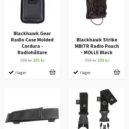
Blackhawk Gear
Radio Case Molded
Blackhawk Strike
Cordura -
MBITR Radio Pouch
Radiohållare
- MOLLE Black
795 kr
395 kr
799 kr
399 kr
I lager
I lager