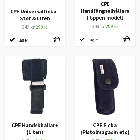
CPE
Handfängselhållare
CPE Universalficka -
i öppen modell
Stor & Liten
349 kr
299 kr
349 kr
299 kr
I lager
I lager
CPE Handskhållare
CPE Ficka
(Liten)
(Pistolmagasin etc)