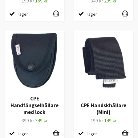
199 kr
169 kr
349 kr
299 kr
I lager
I lager
CPE
Handfängselhållare
CPE Handskhållare
med lock
(Mini)
399 kr
349 kr
199 kr
149 kr
I lager
I lager