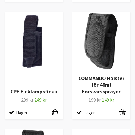
COMMANDO Hölster
för 40ml
CPE Ficklampsficka
Försvarssprayer
299 kr
249 kr
199 kr
149 kr
I lager
I lager