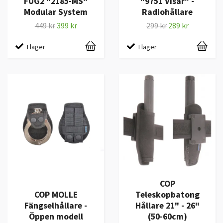
FUG2 "2185-MS"
"9751 Visar" -
Modular System
Radiohållare
449 kr
399 kr
299 kr
289 kr
I lager
I lager
COP
COP MOLLE
Teleskopbatong
Fängselhållare -
Hållare 21" - 26"
Öppen modell
(50-60cm)