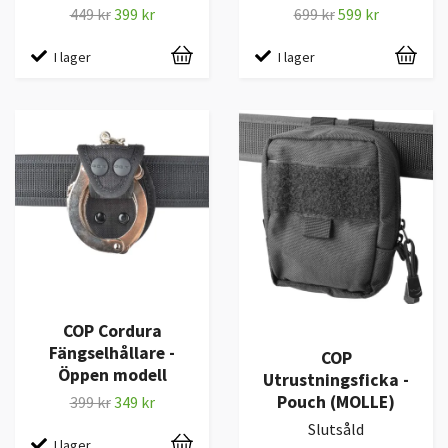
449 kr
399 kr
699 kr
599 kr
I lager
I lager
COP Cordura
Fängselhållare -
COP
Öppen modell
Utrustningsficka -
Pouch (MOLLE)
399 kr
349 kr
Slutsåld
I lager