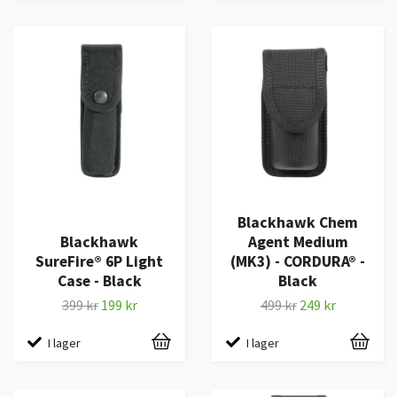
Blackhawk Chem
Blackhawk
Agent Medium
SureFire® 6P Light
(MK3) - CORDURA® -
Case - Black
Black
399 kr
199 kr
499 kr
249 kr
I lager
I lager