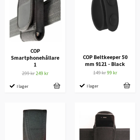
COP
COP Beltkeeper 50
Smartphonehållare
mm 9121 - Black
1
149 kr
99 kr
299 kr
249 kr
I lager
I lager