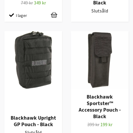
Black
749 kr
349 kr
Slutsåld
I lager
Blackhawk
Sportster™
Accessory Pouch -
Black
Blackhawk Upright
GP Pouch - Black
399 kr
199 kr
Slutsåld