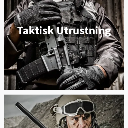
Taktisk Utrustning