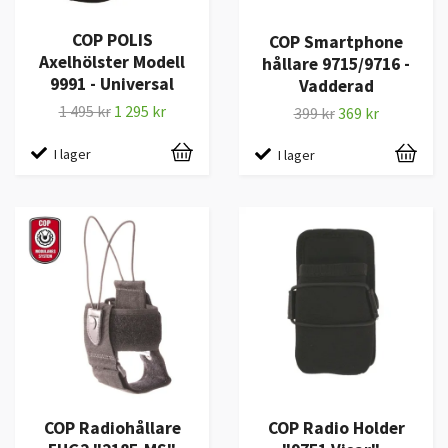
COP POLIS
COP Smartphone
Axelhölster Modell
hållare 9715/9716 -
9991 - Universal
Vadderad
1 495 kr
1 295 kr
399 kr
369 kr
I lager
I lager
COP Radiohållare
COP Radio Holder