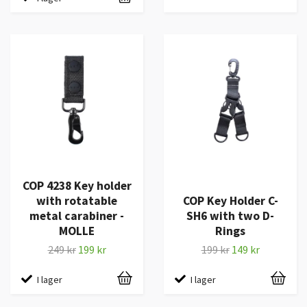
COP 4238 Key holder
with rotatable
COP Key Holder C-
metal carabiner -
SH6 with two D-
MOLLE
Rings
249 kr
199 kr
199 kr
149 kr
I lager
I lager