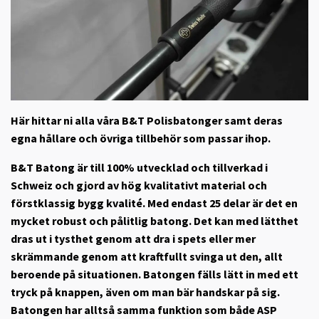
Här hittar ni alla våra B&T Polisbatonger samt deras
egna hållare och övriga tillbehör som passar ihop.
B&T Batong är till 100% utvecklad och tillverkad i
Schweiz och gjord av hög kvalitativt material och
förstklassig bygg kvalité. Med endast 25 delar är det en
mycket robust och pålitlig batong. Det kan med lätthet
dras ut i tysthet genom att dra i spets eller mer
skrämmande genom att kraftfullt svinga ut den, allt
beroende på situationen. Batongen fälls lätt in med ett
tryck på knappen, även om man bär handskar på sig.
Batongen har alltså samma funktion som både ASP