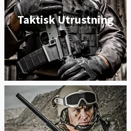
Taktisk Utrustning