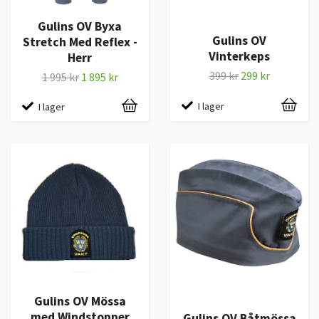
Gulins OV Byxa
Gulins OV
Stretch Med Reflex -
Vinterkeps
Herr
399 kr
299 kr
1 995 kr
1 895 kr
I lager
I lager
Gulins OV Mössa
med Windstopper
Gulins OV Båtmössa