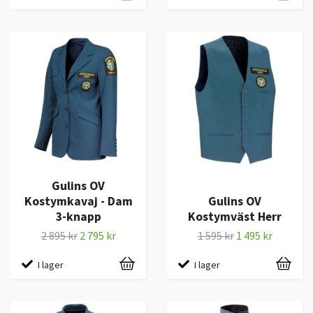
Gulins OV
Kostymkavaj - Dam
Gulins OV
3-knapp
Kostymväst Herr
2 895 kr
2 795 kr
1 595 kr
1 495 kr
I lager
I lager