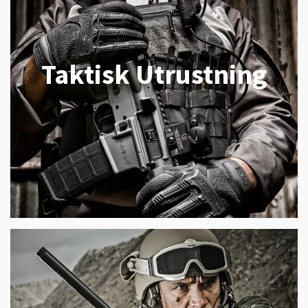
Taktisk Utrustning