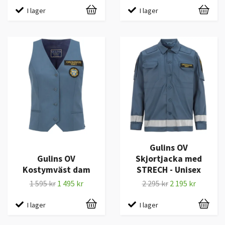
I lager
I lager
Gulins OV
Gulins OV
Skjortjacka med
Kostymväst dam
STRECH - Unisex
1 595 kr
1 495 kr
2 295 kr
2 195 kr
I lager
I lager