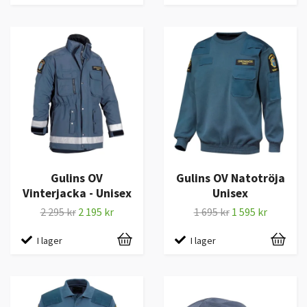
Gulins OV
Gulins OV Natotröja
Vinterjacka - Unisex
Unisex
2 295 kr
2 195 kr
1 695 kr
1 595 kr
I lager
I lager