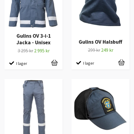
Gulins OV 3-i-1
Gulins OV Halsbuff
Jacka - Unisex
299 kr
249 kr
3 295 kr
2 995 kr
I lager
I lager