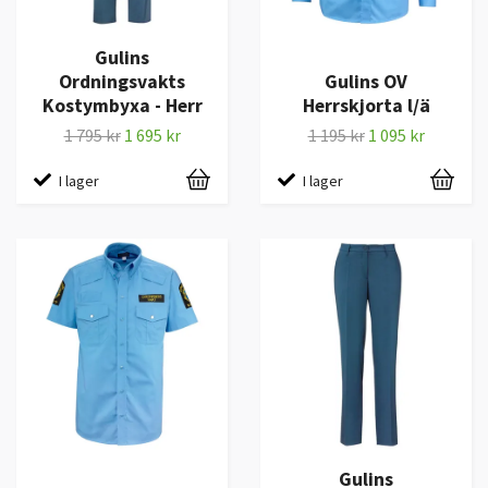
Gulins
Ordningsvakts
Gulins OV
Kostymbyxa - Herr
Herrskjorta l/ä
1 795 kr
1 695 kr
1 195 kr
1 095 kr
I lager
I lager
Gulins