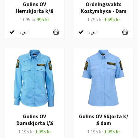
Gulins OV
Ordningsvakts
Herrskjorta k/ä
Kostymbyxa - Dam
1 095 kr
995 kr
1 795 kr
1 695 kr
I lager
I lager
Gulins OV
Gulins OV Skjorta k/
Damskjorta l/ä
ä dam
1 195 kr
1 095 kr
1 195 kr
1 095 kr