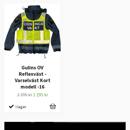
Gulins OV
Reflexväst -
Varselväst Kort
modell -16
1 395 kr
1 295 kr
I lager