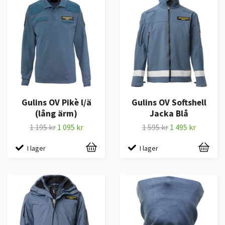
Gulins OV Pikè l/ä
Gulins OV Softshell
(lång ärm)
Jacka Blå
1 195 kr
1 095 kr
1 595 kr
1 495 kr
I lager
I lager