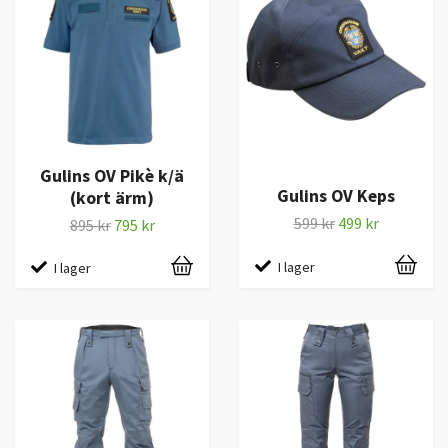
Gulins OV Pikè k/ä
Gulins OV Keps
(kort ärm)
599 kr
499 kr
895 kr
795 kr
I lager
I lager