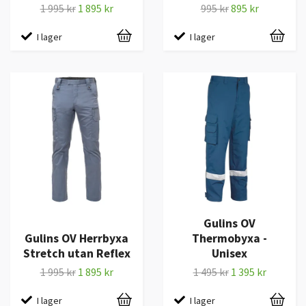
1 995 kr
1 895 kr
995 kr
895 kr
I lager
I lager
Gulins OV
Gulins OV Herrbyxa
Thermobyxa -
Stretch utan Reflex
Unisex
1 995 kr
1 895 kr
1 495 kr
1 395 kr
I lager
I lager