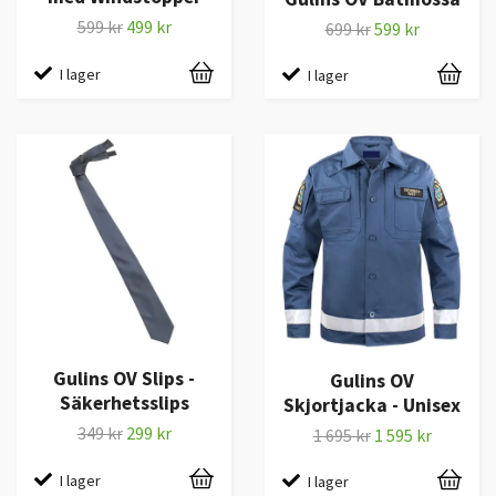
599 kr
499 kr
699 kr
599 kr
I lager
I lager
Gulins OV Slips -
Gulins OV
Säkerhetsslips
Skjortjacka - Unisex
349 kr
299 kr
1 695 kr
1 595 kr
I lager
I lager