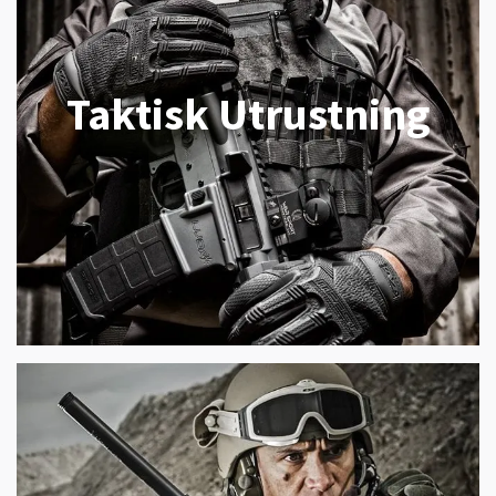
Taktisk Utrustning