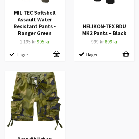
MIL-TEC Softshell
Assault Water
Resistant Pants -
HELIKON-TEX BDU
Ranger Green
MK2 Pants – Black
1 195 kr
995 kr
999 kr
899 kr
I lager
I lager