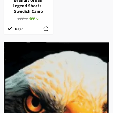
Brandit Urban
Legend Shorts -
Swedish Camo
599 kr
499 kr
I lager