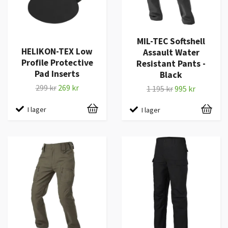
MIL-TEC Softshell
HELIKON-TEX Low
Assault Water
Profile Protective
Resistant Pants -
Pad Inserts
Black
299 kr
269 kr
1 195 kr
995 kr
I lager
I lager