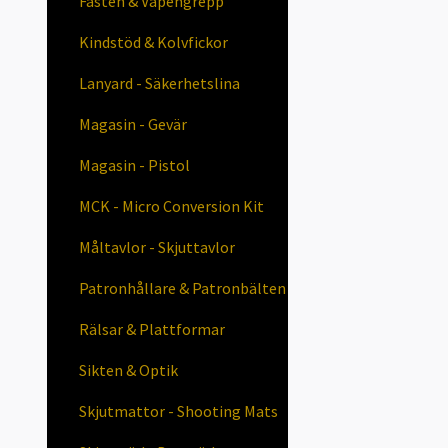
Fästen & Vapengrepp
Kindstöd & Kolvfickor
Lanyard - Säkerhetslina
Magasin - Gevär
Magasin - Pistol
MCK - Micro Conversion Kit
Måltavlor - Skjuttavlor
Patronhållare & Patronbälten
Rälsar & Plattformar
Sikten & Optik
Skjutmattor - Shooting Mats