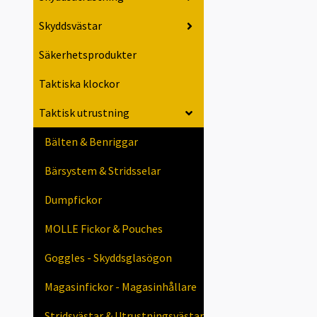
Skyddsvästar
Säkerhetsprodukter
Taktiska klockor
Taktisk utrustning
Bälten & Benriggar
Bärsystem & Stridsselar
Dumpfickor
MOLLE Fickor & Pouches
Goggles - Skyddsglasögon
Magasinfickor - Magasinhållare
Stridsvästar & Utrustningsvästar