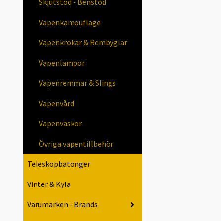
Skjutstöd - Benstöd
Vapenkamouflage
Vapenkrokar & Rembyglar
Vapenlampor
Vapenremmar & Slings
Vapenvård
Vapenväskor
Övriga vapentillbehör
Teleskopbatonger
Vinter & Kyla
Varumärken - Brands