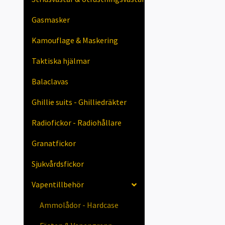
Gasmasker
Kamouflage & Maskering
Taktiska hjälmar
Balaclavas
Ghillie suits - Ghilliedräkter
Radiofickor - Radiohållare
Granatfickor
Sjukvårdsfickor
Vapentillbehör
Ammolådor - Hardcase