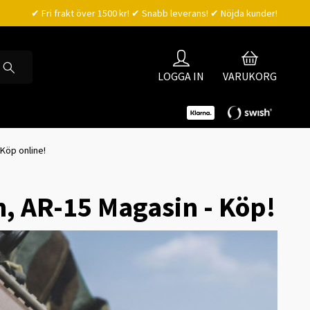
✔ Fri frakt över 1500 kr! ✔ Snabb leverans! ✔ Nöjda kunder!
LOGGA IN
VARUKORG
 Köp online!
n, AR-15 Magasin - Köp!