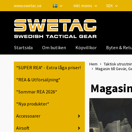
www.swetac.se
Inkl. moms
SEK
Startsida
Om butiken
Köpvillkor
Byten & Retu
Hem
Taktisk utrustnin
*SUPER REA* - Extra låga priser!
Magasin till Gevär, 
*REA & Utförsäljning*
Magasin
*Sommar REA 2026*
*Nya produkter*
Accessoarer
Airsoft