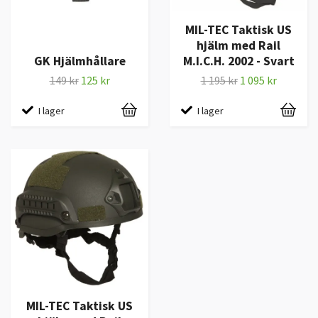
MIL-TEC Taktisk US
hjälm med Rail
GK Hjälmhållare
M.I.C.H. 2002 - Svart
149 kr
125 kr
1 195 kr
1 095 kr
I lager
I lager
MIL-TEC Taktisk US