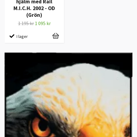
hjälm med Rail
M.I.C.H. 2002 - OD
(Grön)
1 195 kr
1 095 kr
I lager