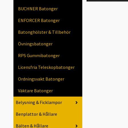
BUCHNER Batonger
ENFORCER Batonger
Batonghölster & Tillbehör
Övningsbatonger
RPS Gummibatonger
Licensfria Teleskopbatonger
Ordningsvakt Batonger
Väktare Batonger
Belysning & Ficklampor
Benplattor & Hållare
Bälten & Hållare