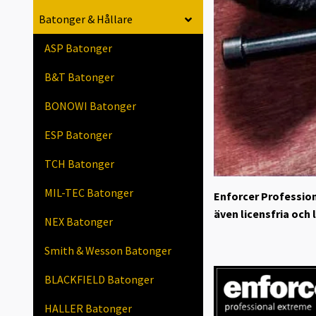
Batonger & Hållare
ASP Batonger
B&T Batonger
BONOWI Batonger
ESP Batonger
TCH Batonger
MIL-TEC Batonger
Enforcer Professio
även licensfria och
NEX Batonger
Smith & Wesson Batonger
BLACKFIELD Batonger
HALLER Batonger