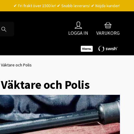
✔ Fri frakt över 1500 kr! ✔ Snabb leverans! ✔ Nöjda kunder!
LOGGA IN
VARUKORG
Väktare och Polis
Väktare och Polis