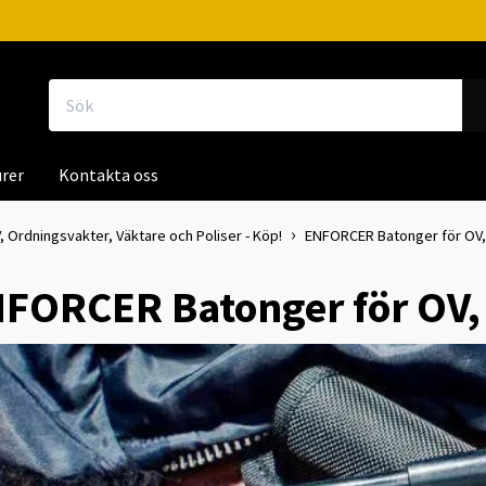
rer
Kontakta oss
, Ordningsvakter, Väktare och Poliser - Köp!
ENFORCER Batonger för OV, 
FORCER Batonger för OV, 