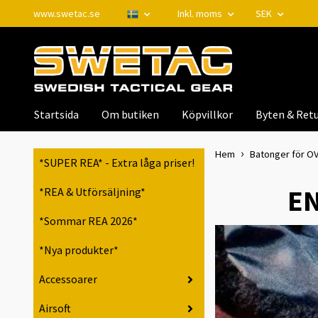
www.swetac.se
Inkl. moms
SEK
Startsida
Om butiken
Köpvillkor
Byten & Retu
Hem
Batonger för OV
*SUPER REA* - Extra låga priser!
EN
*REA & Utförsäljning*
*Sommar REA 2026*
*Nya produkter*
Accessoarer
Airsoft