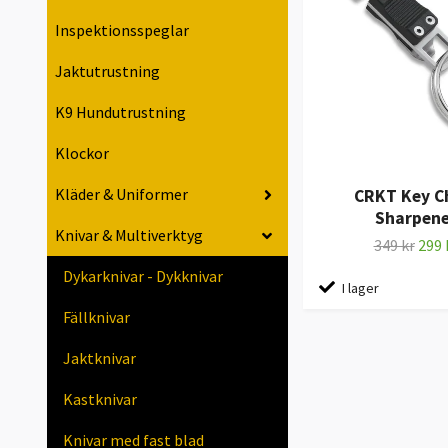
Inspektionsspeglar
Jaktutrustning
K9 Hundutrustning
Klockor
Kläder & Uniformer
CRKT Key C
Sharpene
Knivar & Multiverktyg
349 kr
299 
Dykarknivar - Dykknivar
I lager
Fällknivar
Jaktknivar
Kastknivar
Knivar med fast blad