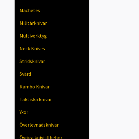
Machetes
Militärknivar
Multiverktyg
Neck Knives
Stridsknivar
Svärd
Rambo Knivar
Taktiska knivar
Yxor
Överlevnadsknivar
Övriga knivtillbehör