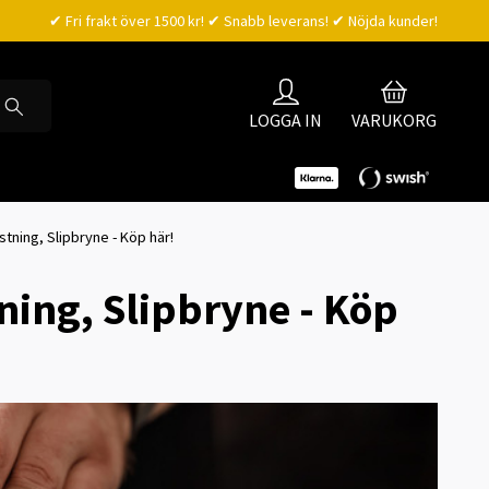
✔ Fri frakt över 1500 kr! ✔ Snabb leverans! ✔ Nöjda kunder!
LOGGA IN
VARUKORG
ustning, Slipbryne - Köp här!
ning, Slipbryne - Köp