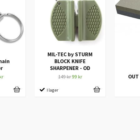
MIL-TEC by STURM
hain
BLOCK KNIFE
r
SHARPENER - OD
OUT 
kr
149 kr
99 kr
I lager