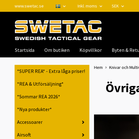
www.swetac.se
Inkl. moms
SEK
Startsida
Om butiken
Köpvillkor
Byten & Retu
Hem
Knivar och Mult
*SUPER REA* - Extra låga priser!
Övriga
*REA & Utförsäljning*
*Sommar REA 2026*
*Nya produkter*
Accessoarer
Airsoft