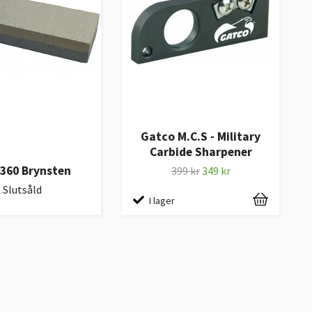
Gatco M.C.S - Military
Carbide Sharpener
360 Brynsten
399 kr
349 kr
Slutsåld
I lager