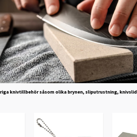
vriga knivtillbehör såsom olika brynen, sliputrustning, knivslid