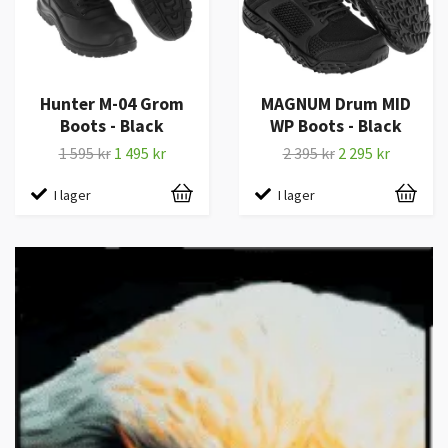
Hunter M-04 Grom
MAGNUM Drum MID
Boots - Black
WP Boots - Black
1 595 kr
1 495 kr
2 395 kr
2 295 kr
I lager
I lager