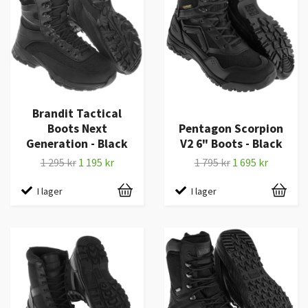
Brandit Tactical
Boots Next
Pentagon Scorpion
Generation - Black
V2 6" Boots - Black
1 295 kr
1 195 kr
1 795 kr
1 695 kr
I lager
I lager