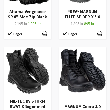
Altama Vengeance
*REA* MAGNUM
SR 8" Side-Zip Black
ELITE SPIDER X 5.0
2 195 kr
1 995 kr
1 895 kr
895 kr
I lager
I lager
MIL-TEC by STURM
SWAT Kängor med
MAGNUM Cobra 8.0