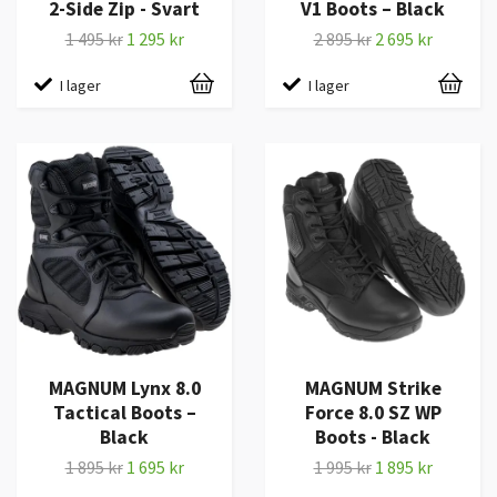
2-Side Zip - Svart
V1 Boots – Black
1 495 kr
1 295 kr
2 895 kr
2 695 kr
I lager
I lager
MAGNUM Lynx 8.0
MAGNUM Strike
Tactical Boots –
Force 8.0 SZ WP
Black
Boots - Black
1 895 kr
1 695 kr
1 995 kr
1 895 kr