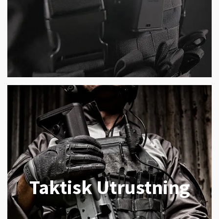
Taktisk Utrustning