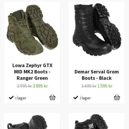
Lowa Zephyr GTX
MID MK2 Boots -
Demar Serval Grom
Ranger Green
Boots - Black
2 995 kr
2 895 kr
1 695 kr
1 595 kr
I lager
I lager