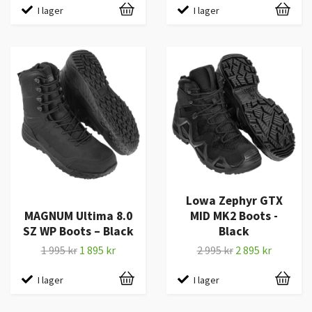
I lager
I lager
Lowa Zephyr GTX
MAGNUM Ultima 8.0
MID MK2 Boots -
SZ WP Boots – Black
Black
1 995 kr
1 895 kr
2 995 kr
2 895 kr
I lager
I lager