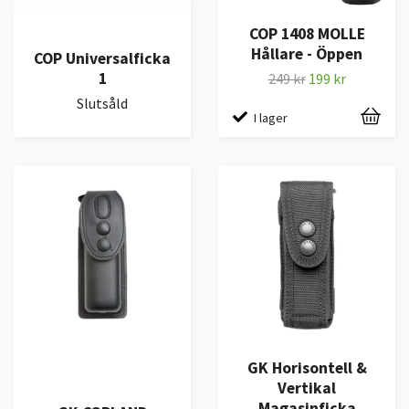
COP 1408 MOLLE
Hållare - Öppen
COP Universalficka
1
249 kr
199 kr
Slutsåld
I lager
GK Horisontell &
Vertikal
Magasinficka