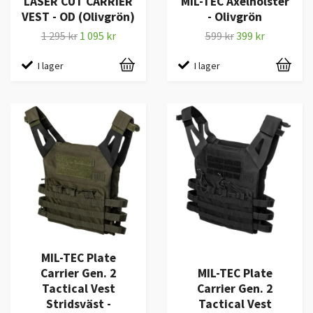
LASER CUT CARRIER
MIL-TEC Axelhölster
VEST - OD (Olivgrön)
- Olivgrön
1 295 kr
1 095 kr
599 kr
399 kr
I lager
I lager
MIL-TEC Plate
Carrier Gen. 2
MIL-TEC Plate
Tactical Vest
Carrier Gen. 2
Stridsväst -
Tactical Vest