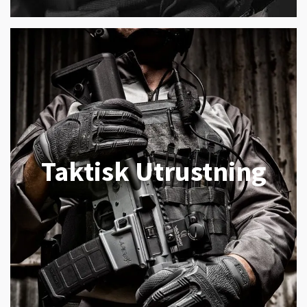
Taktisk Utrustning