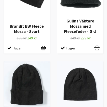
Gulins Väktare
Brandit BW Fleece
Mössa med
Mössa - Svart
Fleecefoder - Grå
199 kr
149 kr
349 kr
299 kr
I lager
I lager