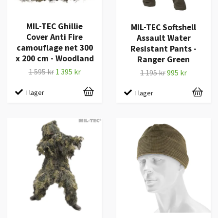
MIL-TEC Ghillie
MIL-TEC Softshell
Cover Anti Fire
Assault Water
camouflage net 300
Resistant Pants -
x 200 cm - Woodland
Ranger Green
1 595 kr
1 395 kr
1 195 kr
995 kr
I lager
I lager