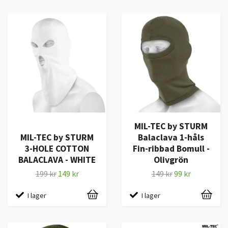
MIL-TEC by STURM
MIL-TEC by STURM
Balaclava 1-håls
3-HOLE COTTON
Fin-ribbad Bomull -
BALACLAVA - WHITE
Olivgrön
199 kr
149 kr
149 kr
99 kr
I lager
I lager