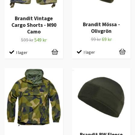
Brandit Vintage
Brandit Mössa -
Cargo Shorts - M90
Olivgrön
Camo
99 kr
69 kr
599 kr
549 kr
I lager
I lager
Brandit BW Fleece