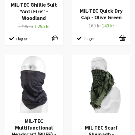
MIL-TEC Ghillie Suit
MIL-TEC Quick Dry
"Anti Fire" -
Cap - Olive Green
Woodland
169 kr
149 kr
1 495 kr
1 295 kr
I lager
I lager
MIL-TEC
Multifunctional
MIL-TEC Scarf
Headscarf (BUFF) -
Shemagh -