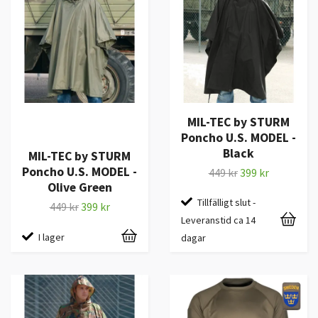
MIL-TEC by STURM
Poncho U.S. MODEL -
Black
MIL-TEC by STURM
Poncho U.S. MODEL -
449 kr
399 kr
Olive Green
Tillfälligt slut -
449 kr
399 kr
Leveranstid ca 14
I lager
dagar