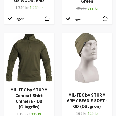
US WOODLAND
Green
1 349 kr
1 249 kr
499 kr
399 kr
I lager
I lager
MIL-TEC by STURM
MIL-TEC by STURM
Combat Shirt
ARMY BEANIE SOFT -
Chimera - OD
OD (Olivgrön)
(Olivgrön)
169 kr
129 kr
1 195 kr
995 kr