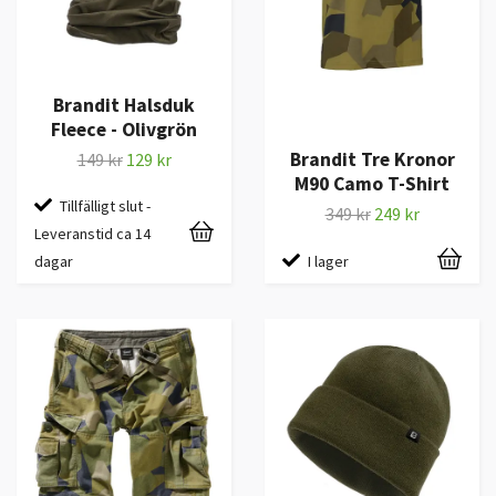
Brandit Halsduk
Fleece - Olivgrön
Brandit Tre Kronor
149 kr
129 kr
M90 Camo T-Shirt
Tillfälligt slut -
349 kr
249 kr
Leveranstid ca 14
I lager
dagar