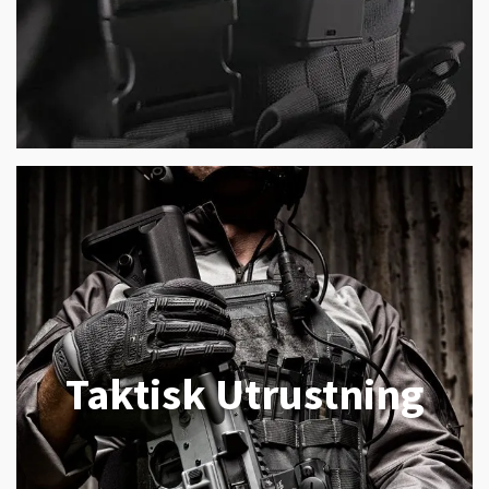
Taktisk Utrustning