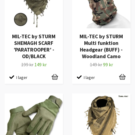
MIL-TEC by STURM
MIL-TEC by STURM
SHEMAGH SCARF
Multi funktion
′PARATROOPER′ -
Headgear (BUFF) -
OD/BLACK
Woodland Camo
199 kr
149 kr
149 kr
99 kr
I lager
I lager