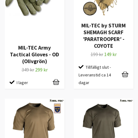
MIL-TEC by STURM
SHEMAGH SCARF
′PARATROOPER′ -
COYOTE
MIL-TEC Army
Tactical Gloves - OD
199 kr
149 kr
(Olivgrön)
Tillfälligt slut -
349 kr
299 kr
Leveranstid ca 14
I lager
dagar