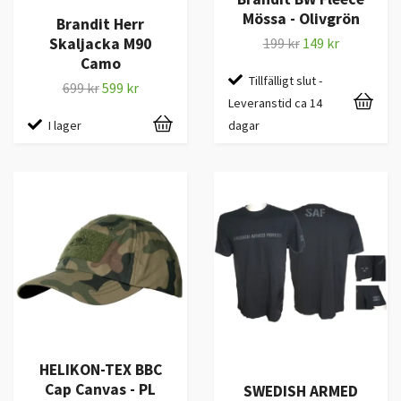
Mössa - Olivgrön
Brandit Herr
Skaljacka M90
199 kr
149 kr
Camo
Tillfälligt slut -
699 kr
599 kr
Leveranstid ca 14
I lager
dagar
HELIKON-TEX BBC
Cap Canvas - PL
SWEDISH ARMED