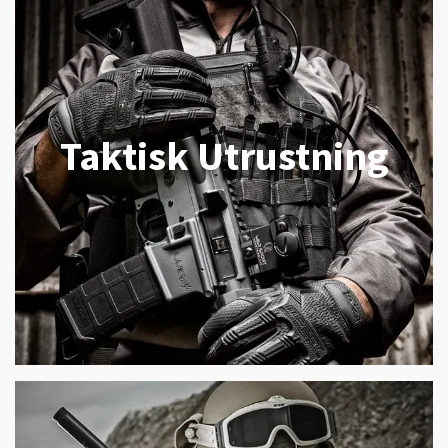
Taktisk Utrustning