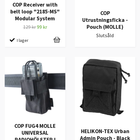
COP Receiver with
belt loop "2185-MS"
COP
Modular System
Utrustningsficka -
Pouch (MOLLE)
129 kr
99 kr
Slutsåld
I lager
COP FUG4 MOLLE
HELIKON-TEX Urban
UNIVERSAL
Admin Pouch - Black
RADIOHÖLSTER I