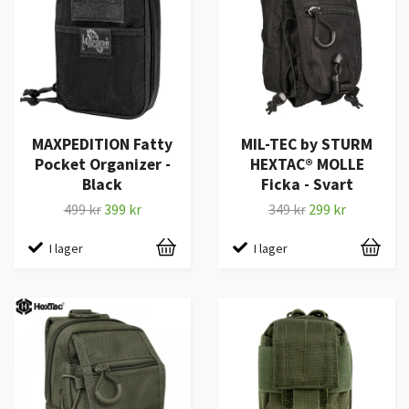
MAXPEDITION Fatty
MIL-TEC by STURM
Pocket Organizer -
HEXTAC® MOLLE
Black
Ficka - Svart
499 kr
399 kr
349 kr
299 kr
I lager
I lager