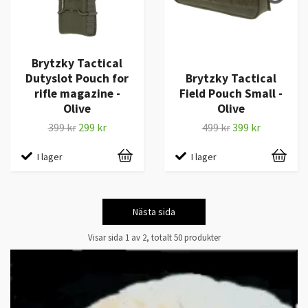
Brytzky Tactical
Dutyslot Pouch for
Brytzky Tactical
rifle magazine -
Field Pouch Small -
Olive
Olive
399 kr
299 kr
499 kr
399 kr
I lager
I lager
Nästa sida
Visar sida 1 av 2, totalt 50 produkter