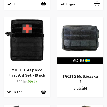
I lager
I lager
MIL-TEC 43 piece
First Aid Set - Black
TACTIG Multiväska
2
599 kr
499 kr
Slutsåld
I lager