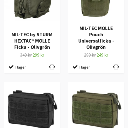
MIL-TEC MOLLE
MIL-TEC by STURM
Pouch
HEXTAC® MOLLE
Universalficka -
Ficka - Olivgrön
Olivgrön
349 kr
299 kr
299 kr
249 kr
I lager
I lager