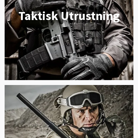
Taktisk Utrustning