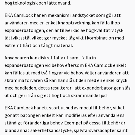
högteknologisk och lättanvänd.
EKA CamLock har en mekanism i ändstycket som gör att
användaren med en enkel knapptryckning kan fälla ihop
expanderbatongen, den är tillverkad av högkvalitativ tysk
lättviktsstål vilket ger mycket låg vikt i kombination med
extremt hårt och tåligt material.
Användaren kan diskret fälla ut samt fälla in
expanderbatongen vid behov eftersom EKA Camlock enkelt
kan fällas ut med två fingrar vid behov. Väljer användaren att
skrämma förvaren så kan han slå ut den med en enkel knyck
med handleden, detta resulterar i att expanderbatongen slås
ut och ger ifrån sig ett högt och skrämmande ljud.
EKA CamLock har ett stort utbud av modultillbehör, vilket
gör att batongen enkelt kan modifieras efter användarens
ständigt föränderliga behov. Exempel på dessa tillbehör är
bland annat säkerhetsändstycke, självfärsvarsadapter samt