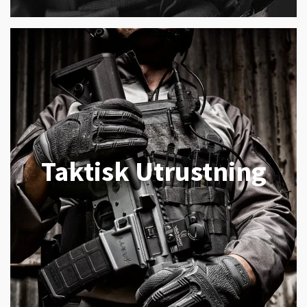
Taktisk Utrustning