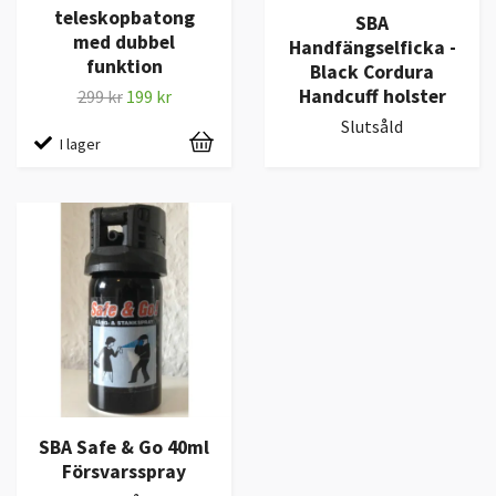
teleskopbatong
SBA
med dubbel
Handfängselficka -
funktion
Black Cordura
Handcuff holster
299 kr
199 kr
Slutsåld
I lager
SBA Safe & Go 40ml
Försvarsspray