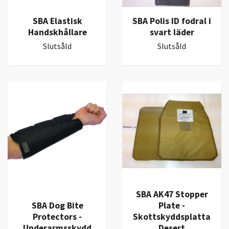
SBA Elastisk
SBA Polis ID fodral i
Handskhållare
svart läder
Slutsåld
Slutsåld
SBA AK47 Stopper
SBA Dog Bite
Plate -
Protectors -
Skottskyddsplatta
Underarmsskydd
Desert