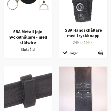
SBA Handskhållare
SBA Metall jojo
med tryckknapp
nyckelhållare - med
stålwire
249 kr
199 kr
Slutsåld
I lager