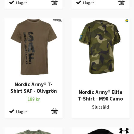
I lager
I lager
Nordic Army® T-
Shirt SAF - Olivgrön
Nordic Army® Elite
T-Shirt - M90 Camo
199 kr
Slutsåld
I lager