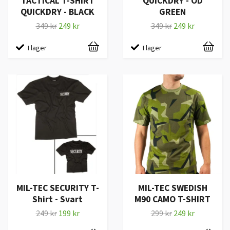
TACTICAL T-SHIRT
QUICKDRY - OD
QUICKDRY - BLACK
GREEN
349 kr
249 kr
349 kr
249 kr
I lager
I lager
MIL-TEC SECURITY T-
MIL-TEC SWEDISH
Shirt - Svart
M90 CAMO T-SHIRT
249 kr
199 kr
299 kr
249 kr