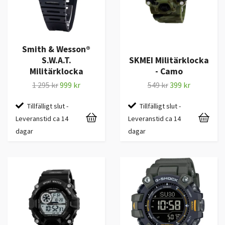
Smith & Wesson®
S.W.A.T.
SKMEI Militärklocka
Militärklocka
- Camo
1 295 kr
999 kr
549 kr
399 kr
Tillfälligt slut -
Tillfälligt slut -
Leveranstid ca 14
Leveranstid ca 14
dagar
dagar