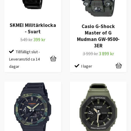
SKMEI Militärklocka
Casio G-Shock
- Svart
Master of G
Mudman GW-9500-
549 kr
399 kr
3ER
Tillfälligt slut -
3 999 kr
3 899 kr
Leveranstid ca 14
I lager
dagar