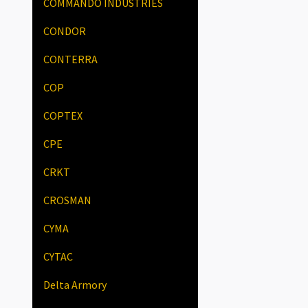
COMMANDO INDUSTRIES
CONDOR
CONTERRA
COP
COPTEX
CPE
CRKT
CROSMAN
CYMA
CYTAC
Delta Armory