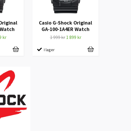
Original
Casio G-Shock Original
 Watch
GA-100-1A4ER Watch
9 kr
1 999 kr
1 899 kr
I lager