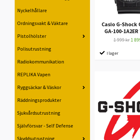
Nyckelhållare
Ordningsvakt & Väktare
Casio G-Shock 
GA-100-1A2ER
Pistolhölster
1 999 kr
1 89
Polisutrustning
I lager
Radiokommunikation
REPLIKA Vapen
Ryggsäckar & Väskor
Räddningsprodukter
Sjukvårdsutrustning
Självförsvar - Self Defense
Skyddsutrustning