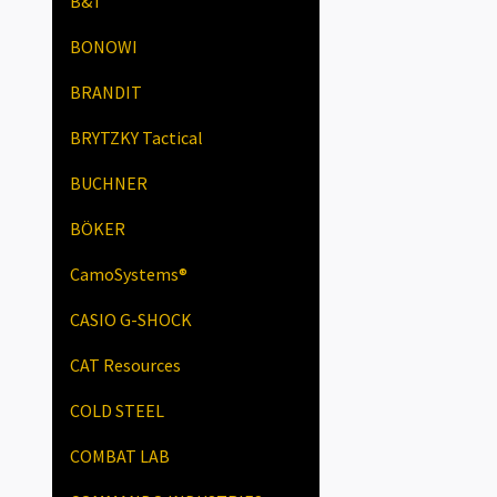
B&T
BONOWI
BRANDIT
BRYTZKY Tactical
BUCHNER
BÖKER
CamoSystems®
CASIO G-SHOCK
CAT Resources
COLD STEEL
COMBAT LAB