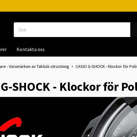
rer
Kontakta oss
kare - Varumärken av Taktisk utrustning
CASIO G-SHOCK - Klockor för Polis 
G-SHOCK - Klockor för Poli