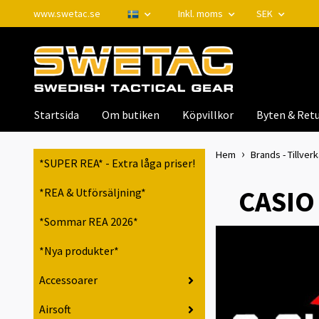
www.swetac.se
Inkl. moms
SEK
Startsida
Om butiken
Köpvillkor
Byten & Retu
Hem
Brands - Tillver
*SUPER REA* - Extra låga priser!
CASIO 
*REA & Utförsäljning*
*Sommar REA 2026*
*Nya produkter*
Accessoarer
Airsoft