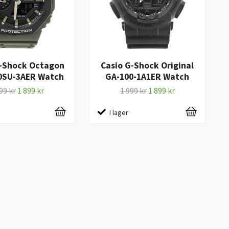
G-Shock Octagon
Casio G-Shock Original
0SU-3AER Watch
GA-100-1A1ER Watch
99 kr
1 899 kr
1 999 kr
1 899 kr
I lager