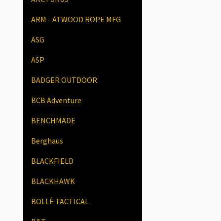
ARM - ATWOOD ROPE MFG
ASG
ASP
BADGER OUTDOOR
BCB Adventure
BENCHMADE
Berghaus
BLACKFIELD
BLACKHAWK
BOLLÈ TACTICAL