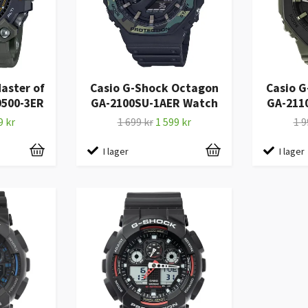
aster of
Casio G-Shock Octagon
Casio 
500-3ER
GA-2100SU-1AER Watch
GA-211
9 kr
1 699 kr
1 599 kr
1 9
I lager
I lager