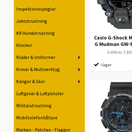
Inspektionsspeglar
Jaktutrustning
K9 Hundutrustning
Casio G-Shock M
G Mudman GW-9
Klockor
3 999 kr
3 89
Kläder & Uniformer
I lager
Knivar & Multiverktyg
Kängor & Skor
Luftgevär & Luftpistoler
Militärutrustning
Mobiltelefonhållare
Märken - Patches - Flaggor