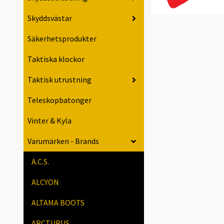
Skyddsvästar
Säkerhetsprodukter
Taktiska klockor
Taktisk utrustning
Teleskopbatonger
Vinter & Kyla
Varumärken - Brands
A.C.S.
ALCYON
ALTAMA BOOTS
ARCTURUS