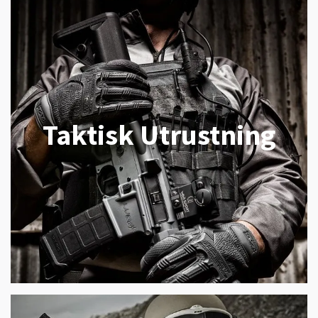
Taktisk Utrustning