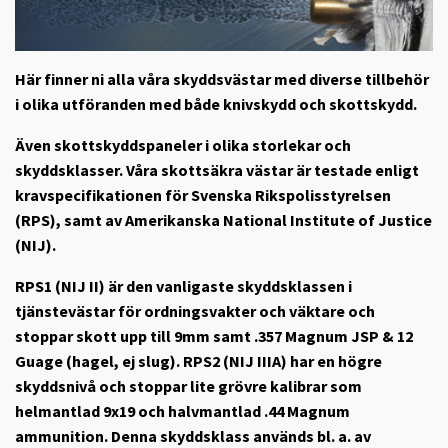
Här finner ni alla våra skyddsvästar med diverse tillbehör
i olika utföranden med både knivskydd och skottskydd.
Även skottskyddspaneler i olika storlekar och
skyddsklasser. Våra skottsäkra västar är testade enligt
kravspecifikationen för Svenska Rikspolisstyrelsen
(RPS), samt av Amerikanska National Institute of Justice
(NIJ).
RPS1 (NIJ II) är den vanligaste skyddsklassen i
tjänstevästar för ordningsvakter och väktare och
stoppar skott upp till 9mm samt .357 Magnum JSP & 12
Guage (hagel, ej slug). RPS2 (NIJ IIIA) har en högre
skyddsnivå och stoppar lite grövre kalibrar som
helmantlad 9x19 och halvmantlad .44 Magnum
ammunition. Denna skyddsklass används bl. a. av