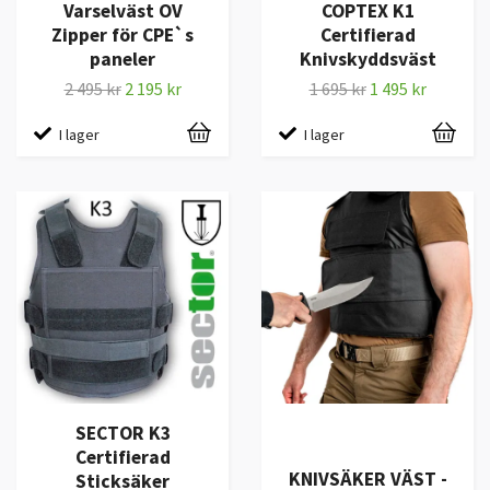
Varselväst OV
COPTEX K1
Zipper för CPE`s
Certifierad
paneler
Knivskyddsväst
2 495 kr
2 195 kr
1 695 kr
1 495 kr
I lager
I lager
SECTOR K3
Certifierad
KNIVSÄKER VÄST -
Sticksäker