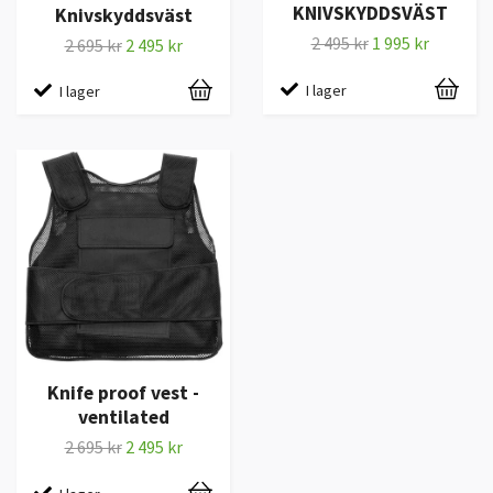
KNIVSKYDDSVÄST
Knivskyddsväst
2 495 kr
1 995 kr
2 695 kr
2 495 kr
I lager
I lager
Knife proof vest -
ventilated
2 695 kr
2 495 kr