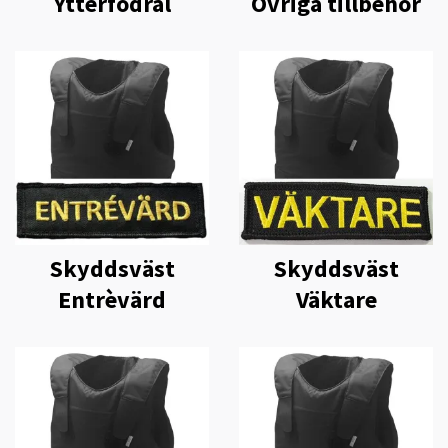
Ytterfodral
Övriga tillbehör
Skyddsväst
Skyddsväst
Entrèvärd
Väktare