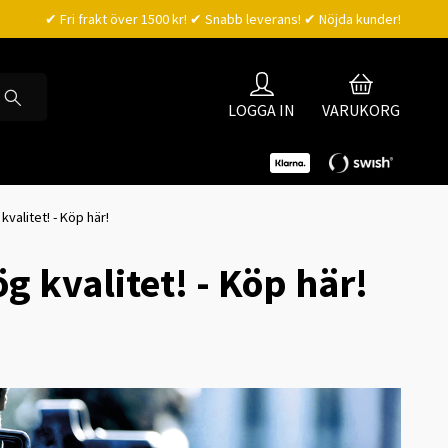
✔ Fri frakt över 1500 kr! ✔ Snabb leverans! ✔ Nöjda kunder!
LOGGA IN
VARUKORG
valitet! - Köp här!
g kvalitet! - Köp här!