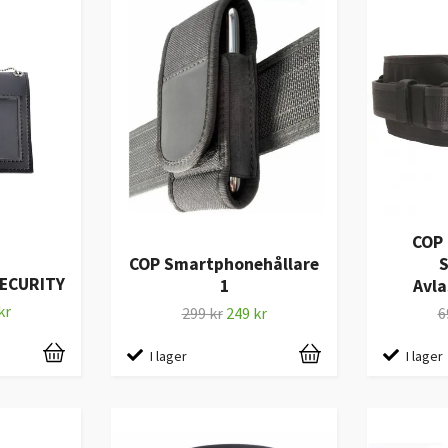
COP
COP Smartphonehållare
SECURITY
1
Avla
kr
299 kr
249 kr
6
I lager
I lager