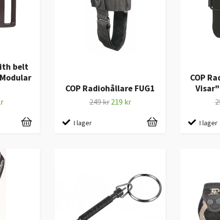
ith belt
 Modular
COP Rad
COP Radiohållare FUG1
Visar"
r
249 kr
219 kr
2
I lager
I lager