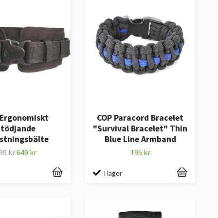
 Ergonomiskt
COP Paracord Bracelet
Stödjande
"Survival Bracelet" Thin
stningsbälte
Blue Line Armband
99 kr
649 kr
195 kr
I lager