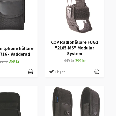
COP Radiohållare FUG2
"2185-MS" Modular
rtphone hållare
System
716 - Vadderad
449 kr
399 kr
99 kr
369 kr
I lager