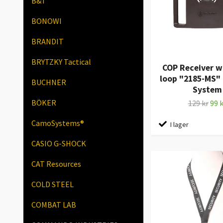
B&T
BONOWI
BRANDIT
BRYTZKY Tactical
COP Receiver w
loop "2185-MS"
BUCHNER
System
BÖKER
129 kr
99 k
CamoSystems®
I lager
CASIO G-SHOCK
CAT Resources
COLD STEEL
COMBAT LAB