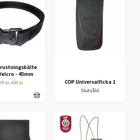
rustningsbälte
Velcro - 45mm
COP Universalficka 1
99 kr
449 kr
Slutsåld