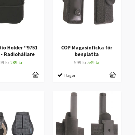
io Holder "9751
COP Magasinficka för
 - Radiohållare
benplatta
99 kr
289 kr
599 kr
549 kr
I lager