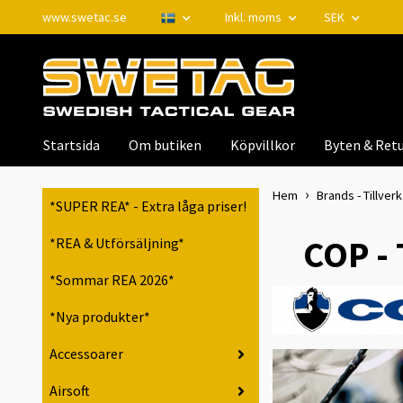
www.swetac.se
Inkl. moms
SEK
Startsida
Om butiken
Köpvillkor
Byten & Retu
Hem
Brands - Tillver
*SUPER REA* - Extra låga priser!
COP - 
*REA & Utförsäljning*
*Sommar REA 2026*
*Nya produkter*
Accessoarer
Airsoft