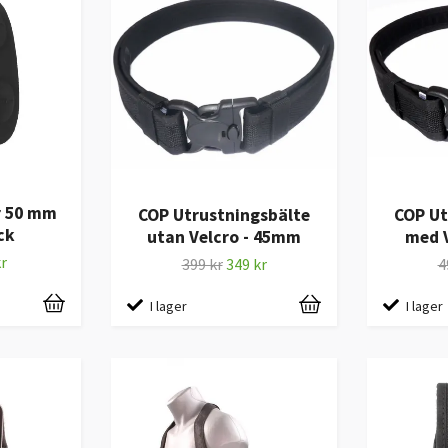
r 50 mm
COP Utrustningsbälte
COP Ut
ck
utan Velcro - 45mm
med 
r
399 kr
349 kr
4
I lager
I lager