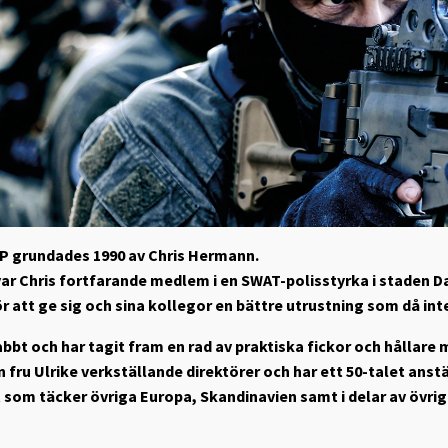
P grundades 1990 av Chris Hermann.
var Chris fortfarande medlem i en SWAT-polisstyrka i staden Da
r att ge sig och sina kollegor en bättre utrustning som då in
bt och har tagit fram en rad av praktiska fickor och hållare m
fru Ulrike verkställande direktörer och har ett 50-talet anstä
t som täcker övriga Europa, Skandinavien samt i delar av övrig