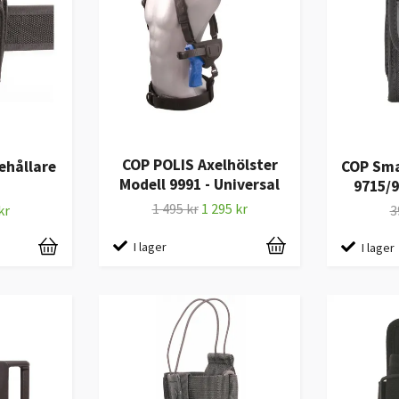
COP POLIS Axelhölster
hållare
COP Sma
Modell 9991 - Universal
9715/9
1 495 kr
1 295 kr
kr
3
I lager
I lager