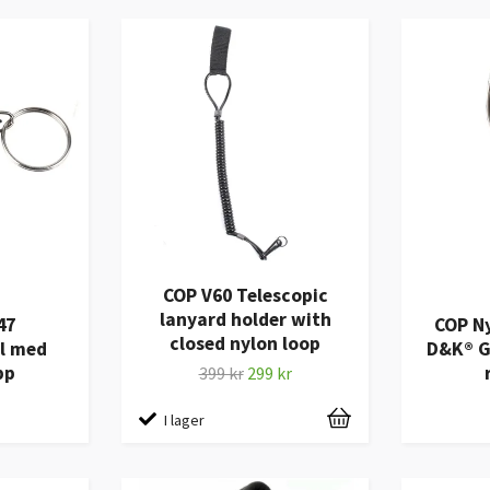
COP V60 Telescopic
lanyard holder with
47
COP Ny
closed nylon loop
l med
D&K® G
pp
399 kr
299 kr
I lager