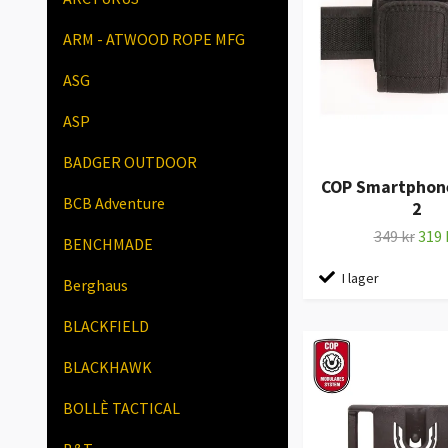
ARM - ATWOOD ROPE MFG
ASG
ASP
BADGER OUTDOOR
COP Smartphone
BCB Adventure
2
349 kr
319 
BENCHMADE
I lager
Berghaus
BLACKFIELD
BLACKHAWK
BOLLÈ TACTICAL