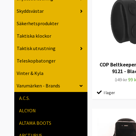
Skyddsvästar
Säkerhetsprodukter
Taktiska klockor
Taktisk utrustning
Teleskopbatonger
COP Beltkeepe
9121 - Bla
Vinter & Kyla
149 kr
99 k
Varumärken - Brands
I lager
A.C.S.
ALCYON
ALTAMA BOOTS
ARCTURUS