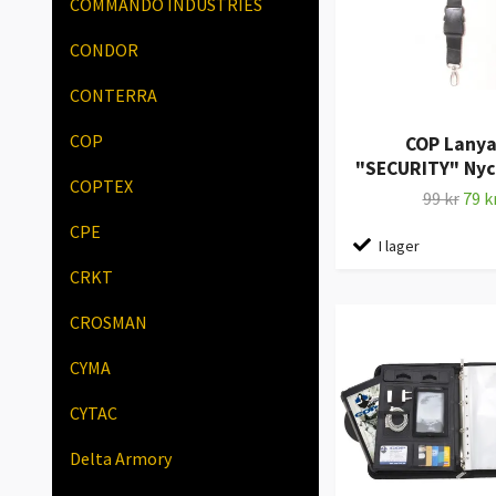
COMMANDO INDUSTRIES
CONDOR
CONTERRA
COP
COP Lanya
"SECURITY" Nyc
COPTEX
99 kr
79 k
CPE
I lager
CRKT
CROSMAN
CYMA
CYTAC
Delta Armory