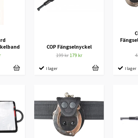
C
rd
Fängsel
kelband
COP Fängselnyckel
r
199 kr
179 kr
4
I lager
I lager