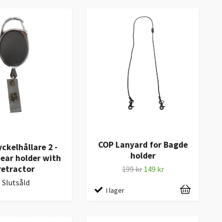
COP Lanyard for Bagde
ckelhållare 2 -
holder
ear holder with
retractor
199 kr
149 kr
Slutsåld
I lager