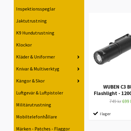
Inspektionsspeglar
Jaktutrustning
K9 Hundutrustning
Klockor
Kläder & Uniformer
Knivar & Multiverktyg
Kängor & Skor
WUBEN C3 B
Luftgevär & Luftpistoler
Flashlight - 120
749 kr
699 
Militärutrustning
I lager
Mobiltelefonhållare
Märken - Patches - Flaggor