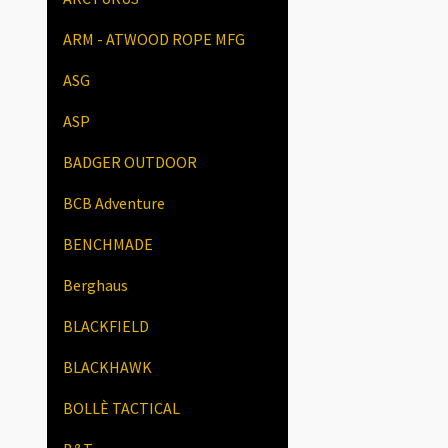
ARM - ATWOOD ROPE MFG
ASG
ASP
BADGER OUTDOOR
BCB Adventure
BENCHMADE
Berghaus
BLACKFIELD
BLACKHAWK
BOLLÈ TACTICAL