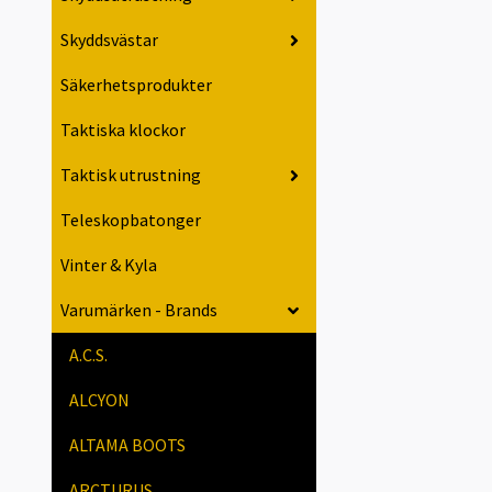
Skyddsvästar
Säkerhetsprodukter
Taktiska klockor
Taktisk utrustning
Teleskopbatonger
Vinter & Kyla
Varumärken - Brands
A.C.S.
ALCYON
ALTAMA BOOTS
ARCTURUS