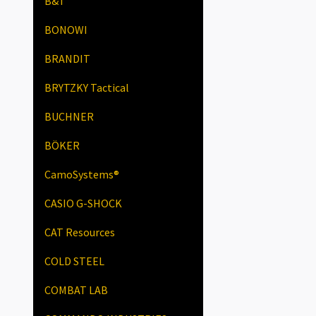
B&T
BONOWI
BRANDIT
BRYTZKY Tactical
BUCHNER
BÖKER
CamoSystems®
CASIO G-SHOCK
CAT Resources
COLD STEEL
COMBAT LAB