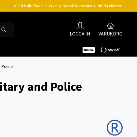
✔ Fri frakt över 1500 kr! ✔ Snabb leverans! ✔ Nöjda kunder!
LOGGA IN
VARUKORG
d Police
itary and Police