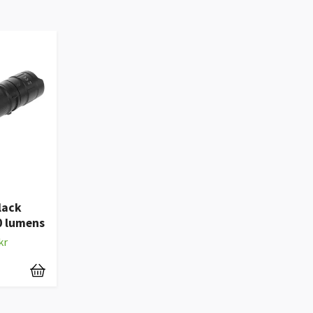
lack
0 lumens
kr