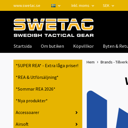
www.swetac.se
Inkl. moms
SEK
Startsida
Om butiken
Köpvillkor
Byten & Retu
Hem
Brands - Tillver
*SUPER REA* - Extra låga priser!
*REA & Utförsäljning*
*Sommar REA 2026*
*Nya produkter*
Accessoarer
Airsoft