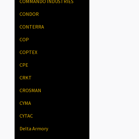
COMMANDO INDUSTRIES
CONDOR
CONTERRA
COP
COPTEX
CPE
CRKT
CROSMAN
CYMA
CYTAC
Delta Armory