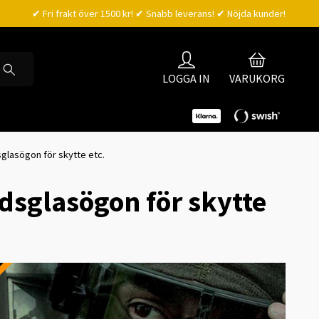
✔ Fri frakt över 1500 kr! ✔ Snabb leverans! ✔ Nöjda kunder!
LOGGA IN
VARUKORG
glasögon för skytte etc.
dsglasögon för skytte