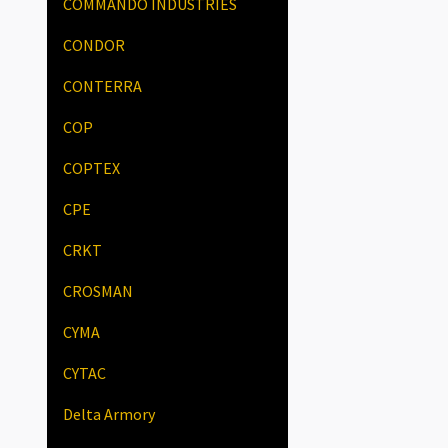
COMMANDO INDUSTRIES
CONDOR
CONTERRA
COP
COPTEX
CPE
CRKT
CROSMAN
CYMA
CYTAC
Delta Armory