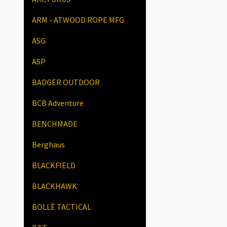
ARM - ATWOOD ROPE MFG
ASG
ASP
BADGER OUTDOOR
BCB Adventure
BENCHMADE
Berghaus
BLACKFIELD
BLACKHAWK
BOLLÈ TACTICAL