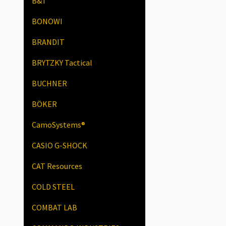
B&T
BONOWI
BRANDIT
BRYTZKY Tactical
BUCHNER
BÖKER
CamoSystems®
CASIO G-SHOCK
CAT Resources
COLD STEEL
COMBAT LAB