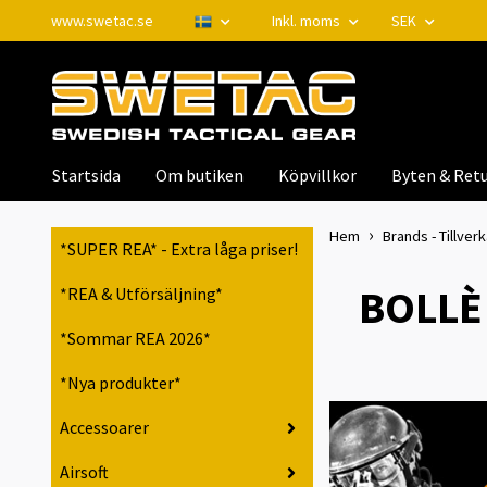
www.swetac.se
Inkl. moms
SEK
Startsida
Om butiken
Köpvillkor
Byten & Retu
Hem
Brands - Tillver
*SUPER REA* - Extra låga priser!
BOLLÈ 
*REA & Utförsäljning*
*Sommar REA 2026*
*Nya produkter*
Accessoarer
Airsoft