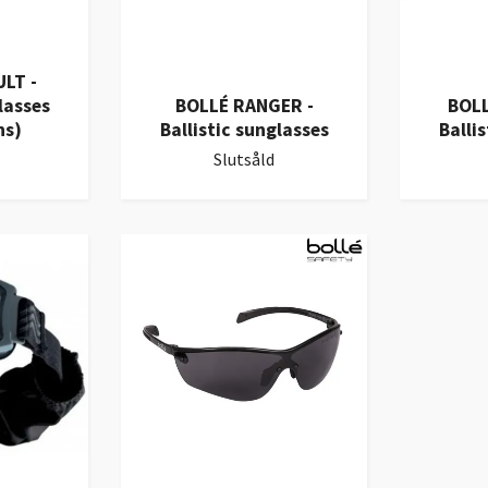
LT -
lasses
BOLLÉ RANGER -
BOLL
ns)
Ballistic sunglasses
Balli
Slutsåld