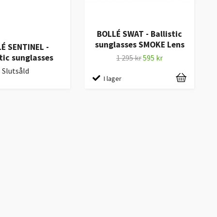
BOLLÉ SWAT - Ballistic
sunglasses SMOKE Lens
É SENTINEL -
stic sunglasses
1 295 kr
595 kr
Slutsåld
I lager