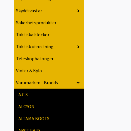
Skyddsvästar
Säkerhetsprodukter
Taktiska klockor
Taktisk utrustning
Teleskopbatonger
Vinter & Kyla
Varumärken - Brands
A.C.S.
ALCYON
ALTAMA BOOTS
ARCTURUS