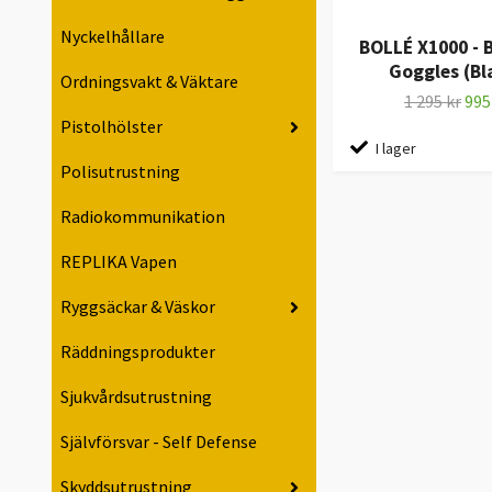
Nyckelhållare
BOLLÉ X1000 - B
Goggles (Bl
Ordningsvakt & Väktare
1 295 kr
995
Pistolhölster
I lager
Polisutrustning
Radiokommunikation
REPLIKA Vapen
Ryggsäckar & Väskor
Räddningsprodukter
Sjukvårdsutrustning
Självförsvar - Self Defense
Skyddsutrustning