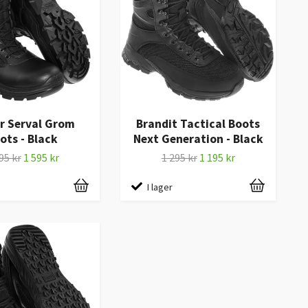
r Serval Grom
Brandit Tactical Boots
ots - Black
Next Generation - Black
95 kr
1 595 kr
1 295 kr
1 195 kr
I lager