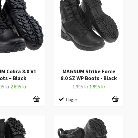
M Cobra 8.0 V1
MAGNUM Strike Force
ots – Black
8.0 SZ WP Boots - Black
95 kr
2 695 kr
1 995 kr
1 895 kr
I lager