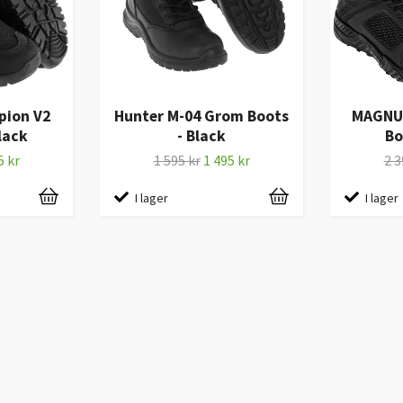
pion V2
Hunter M-04 Grom Boots
MAGNU
lack
- Black
Bo
5 kr
1 595 kr
1 495 kr
2 3
I lager
I lager