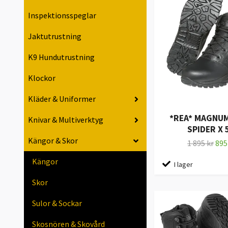
Inspektionsspeglar
Jaktutrustning
K9 Hundutrustning
Klockor
Kläder & Uniformer
*REA* MAGNUM
Knivar & Multiverktyg
SPIDER X 
Kängor & Skor
1 895 kr
895
Kängor
I lager
Skor
Sulor & Sockar
Skosnören & Skovård