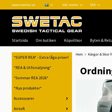
www.swetac.se
Inkl. moms
SEK
Startsida
Om butiken
Köpvillkor
Byten & Retu
Hem
Kängor & Skor f
*SUPER REA* - Extra låga priser!
Ordning
*REA & Utförsäljning*
*Sommar REA 2026*
*Nya produkter*
Accessoarer
Airsoft