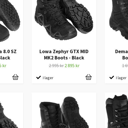
 8.0 SZ
Lowa Zephyr GTX MID
Dema
Black
MK2 Boots - Black
Bo
5 kr
2 995 kr
2 895 kr
1 6
I lager
I lager