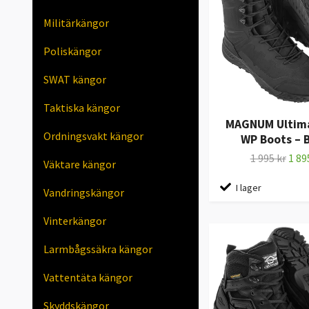
Militärkängor
Poliskängor
SWAT kängor
Taktiska kängor
MAGNUM Ultima
Ordningsvakt kängor
WP Boots – 
1 995 kr
1 89
Väktare kängor
I lager
Vandringskängor
Vinterkängor
Larmbågssäkra kängor
Vattentäta kängor
Skyddskängor