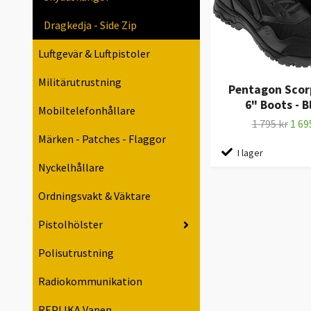
Dragkedja - Side Zip
Luftgevär & Luftpistoler
Militärutrustning
Pentagon Scor
6" Boots - B
Mobiltelefonhållare
1 795 kr
1 69
Märken - Patches - Flaggor
I lager
Nyckelhållare
Ordningsvakt & Väktare
Pistolhölster
Polisutrustning
Radiokommunikation
REPLIKA Vapen