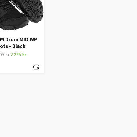
M Drum MID WP
ots - Black
95 kr
2 295 kr