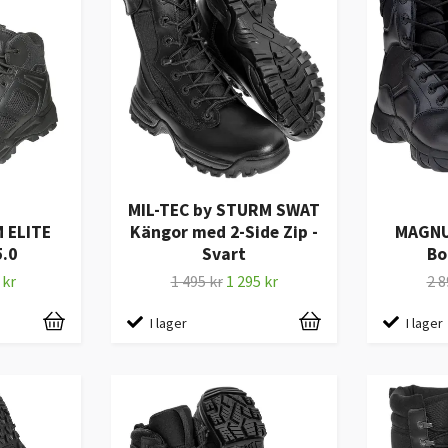
MIL-TEC by STURM SWAT
 ELITE
Kängor med 2-Side Zip -
MAGNU
5.0
Svart
Bo
 kr
1 495 kr
1 295 kr
2 8
I lager
I lager