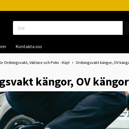
rer
Kontakta oss
ör Ordningsvakt, Väktare och Polis - Köp!
Ordningsvakt kängor, OV kängor
svakt kängor, OV kängor 