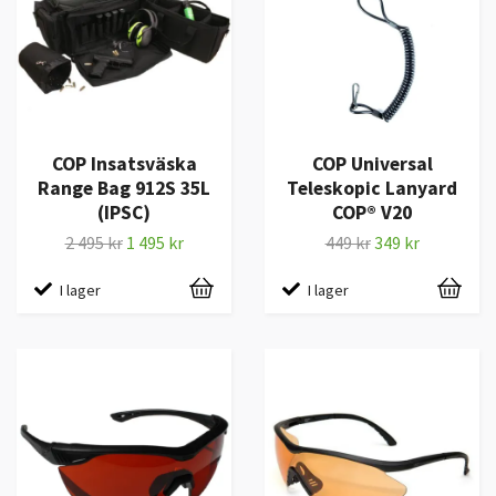
COP Insatsväska
COP Universal
Range Bag 912S 35L
Teleskopic Lanyard
(IPSC)
COP® V20
2 495 kr
1 495 kr
449 kr
349 kr
I lager
I lager