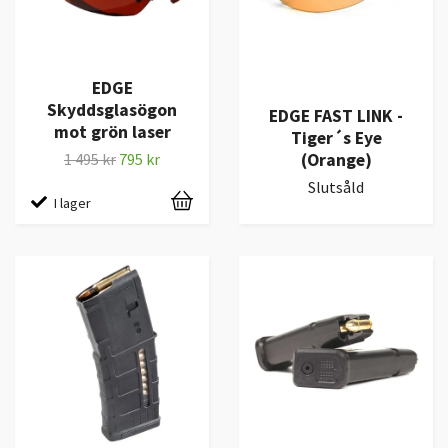
EDGE
Skyddsglasögon
EDGE FAST LINK -
mot grön laser
Tiger´s Eye
(Orange)
1 495 kr
795 kr
Slutsåld
I lager