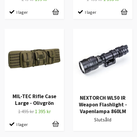
I lager
I lager
MIL-TEC Rifle Case
NEXTORCH WL50 IR
Large - Olivgrön
Weapon Flashlight -
Vapenlampa 860LM
1 495 kr
1 395 kr
Slutsåld
I lager