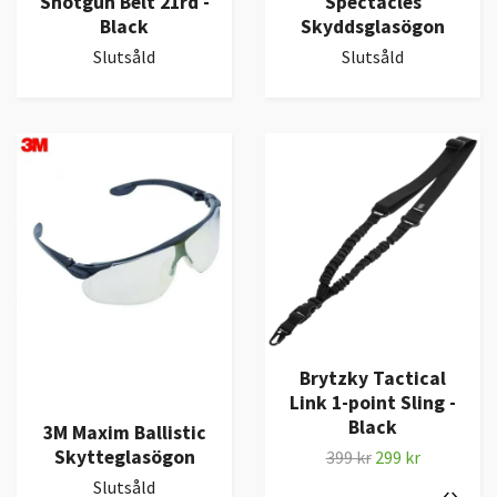
Shotgun Belt 21rd -
Spectacles
Black
Skyddsglasögon
Slutsåld
Slutsåld
Brytzky Tactical
Link 1-point Sling -
Black
3M Maxim Ballistic
Skytteglasögon
399 kr
299 kr
Slutsåld