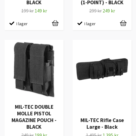
BLACK
(1-POINT) - BLACK
199 kr
149 kr
299 kr
249 kr
I lager
I lager
MIL-TEC DOUBLE
MOLLE PISTOL
MAGAZINE POUCH -
MIL-TEC Rifle Case
BLACK
Large - Black
249 kr
199 kr
1 495 kr
1 395 kr