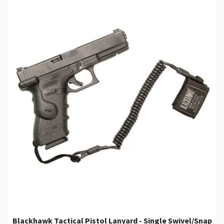
Blackhawk Tactical Pistol Lanyard - Single Swivel/Snap