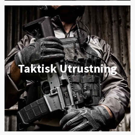
Taktisk Utrustning