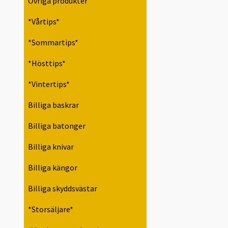
Övriga produkter
*Vårtips*
*Sommartips*
*Hösttips*
*Vintertips*
Billiga baskrar
Billiga batonger
Billiga knivar
Billiga kängor
Billiga skyddsvästar
*Storsäljare*