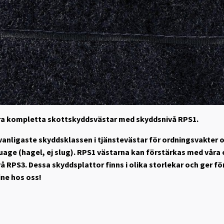
våra kompletta skottskyddsvästar med skyddsnivå RPS1.
n vanligaste skyddsklassen i tjänstevästar för ordningsvakter 
ge (hagel, ej slug). RPS1 västarna kan förstärkas med våra e
å RPS3. Dessa skyddsplattor finns i olika storlekar och ger f
ine hos oss!