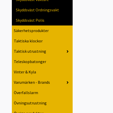
Skyddsväst Ordningsvakt
Skyddsväst Polis
Säkerhetsprodukter
Taktiska klockor
Taktisk utrustning
Teleskopbatonger
Vinter & Kyla
Varumärken - Brands
Överfallslarm
Övningsutrustning