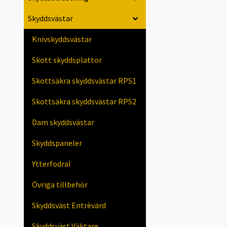
Skyddsvästar
Knivskyddsvästar
Skott skyddsplattor
Skottsäkra skyddsvästar RPS1
Skottsäkra skyddsvästar RPS2
Dam skyddsvästar
Skyddspaneler
Ytterfodral
Övriga tillbehör
Skyddsväst Entrèvärd
Skyddsväst Väktare