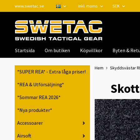
www.swetac.se
Inkl. moms
SEK
Startsida
Om butiken
Köpvillkor
Byten & Retu
Hem
Skyddsvästar RPS
*SUPER REA* - Extra låga priser!
Skot
*REA & Utförsäljning*
*Sommar REA 2026*
*Nya produkter*
Accessoarer
Airsoft