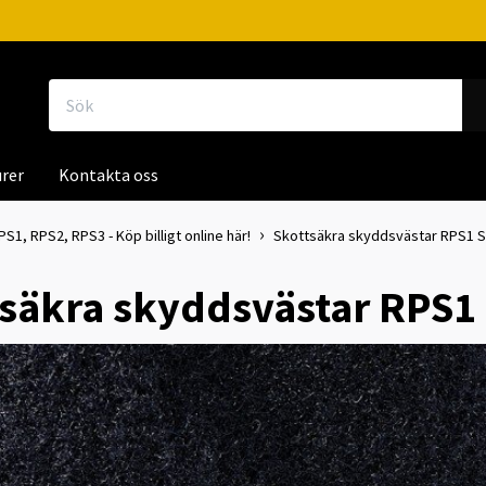
rer
Kontakta oss
1, RPS2, RPS3 - Köp billigt online här!
Skottsäkra skyddsvästar RPS1 S
tsäkra skyddsvästar RPS1