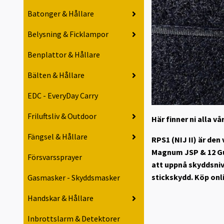
Batonger & Hållare
Belysning & Ficklampor
Benplattor & Hållare
Bälten & Hållare
EDC - EveryDay Carry
Friluftsliv & Outdoor
Här finner ni alla 
Fängsel & Hållare
RPS1 (NIJ II) är de
Magnum JSP & 12 Gua
Försvarssprayer
att uppnå skyddsniv
stickskydd. Köp onl
Gasmasker - Skyddsmasker
Handskar & Hållare
Inbrottslarm & Detektorer