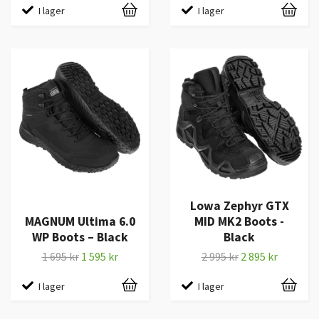
I lager
I lager
Lowa Zephyr GTX
MAGNUM Ultima 6.0
MID MK2 Boots -
WP Boots – Black
Black
1 695 kr
1 595 kr
2 995 kr
2 895 kr
I lager
I lager