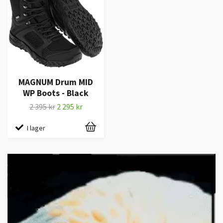
MAGNUM Drum MID
WP Boots - Black
2 395 kr
2 295 kr
I lager