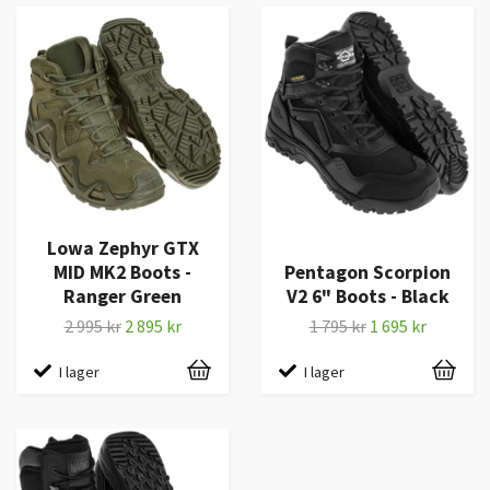
Lowa Zephyr GTX
MID MK2 Boots -
Pentagon Scorpion
Ranger Green
V2 6" Boots - Black
2 995 kr
2 895 kr
1 795 kr
1 695 kr
I lager
I lager