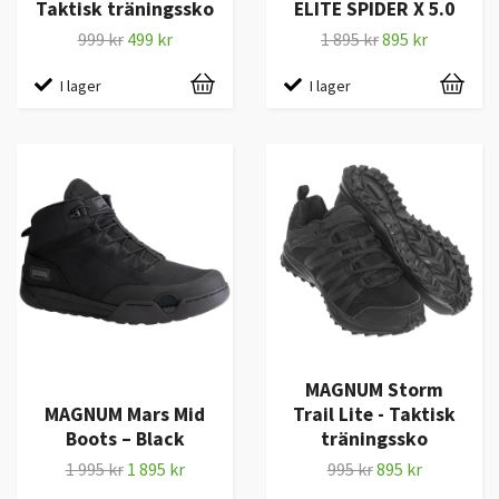
Taktisk träningssko
ELITE SPIDER X 5.0
999 kr
499 kr
1 895 kr
895 kr
I lager
I lager
MAGNUM Storm
MAGNUM Mars Mid
Trail Lite - Taktisk
Boots – Black
träningssko
1 995 kr
1 895 kr
995 kr
895 kr