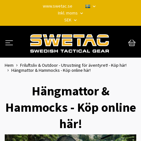
www.swetac.se
Inkl. moms
SEK
Hem
Friluftsliv & Outdoor - Utrustning för äventyret! - Köp här!
Hängmattor & Hammocks - Köp online här!
Hängmattor &
Hammocks - Köp online
här!