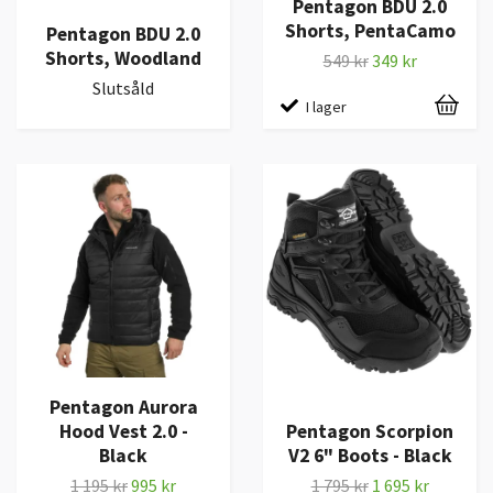
Pentagon BDU 2.0
Shorts, PentaCamo
Pentagon BDU 2.0
Shorts, Woodland
549 kr
349 kr
Slutsåld
I lager
Pentagon Aurora
Hood Vest 2.0 -
Pentagon Scorpion
Black
V2 6" Boots - Black
1 195 kr
995 kr
1 795 kr
1 695 kr