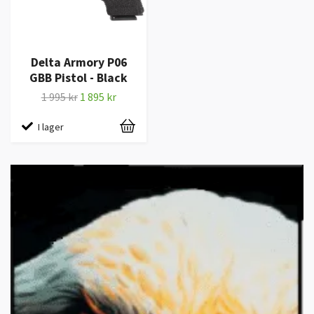
Delta Armory P06
GBB Pistol - Black
1 995 kr
1 895 kr
I lager