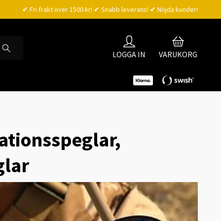
✔ Fri frakt över 1500 kr! ✔ Snabb leverans! ✔ Nöjda kunder!
LOGGA IN
VARUKORG
tationsspeglar,
glar