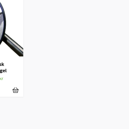
sk
gel
kr