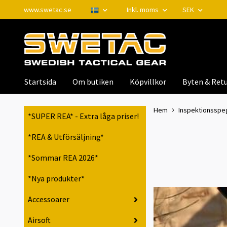
www.swetac.se
Inkl. moms
SEK
Startsida
Om butiken
Köpvillkor
Byten & Retu
Hem
Inspektionsspeg
*SUPER REA* - Extra låga priser!
*REA & Utförsäljning*
*Sommar REA 2026*
*Nya produkter*
Accessoarer
Airsoft