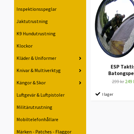
Inspektionsspeglar
Jaktutrustning
K9 Hundutrustning
Klockor
Kläder & Uniformer
ESP Takti
Knivar & Multiverktyg
Batongspe
299 kr
249 
Kängor & Skor
I lager
Luftgevär & Luftpistoler
Militärutrustning
Mobiltelefonhållare
Märken - Patches - Flaggor