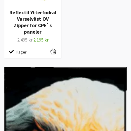
Reflectil Ytterfodral
Varselväst OV
Zipper för CPE`s
paneler
2 495 kr
2 195 kr
I lager