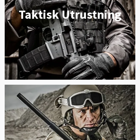
Taktisk Utrustning