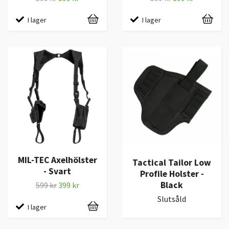
I lager
I lager
MIL-TEC Axelhölster
Tactical Tailor Low
- Svart
Profile Holster -
Black
599 kr
399 kr
Slutsåld
I lager