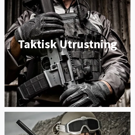
Taktisk Utrustning