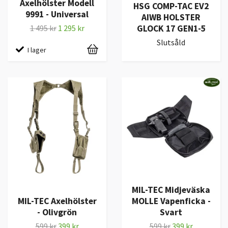
Axelhölster Modell
HSG COMP-TAC EV2
9991 - Universal
AIWB HOLSTER
GLOCK 17 GEN1-5
1 495 kr
1 295 kr
Slutsåld
I lager
MIL-TEC Midjeväska
MIL-TEC Axelhölster
MOLLE Vapenficka -
- Olivgrön
Svart
599 kr
399 kr
599 kr
399 kr