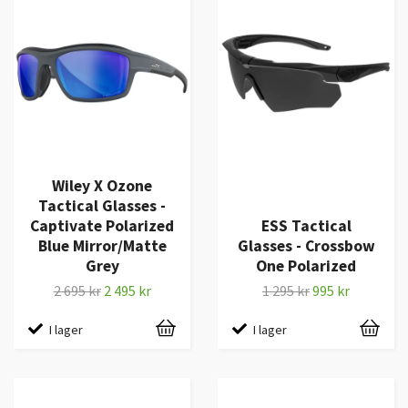
Wiley X Ozone
Tactical Glasses -
Captivate Polarized
ESS Tactical
Blue Mirror/Matte
Glasses - Crossbow
Grey
One Polarized
2 695 kr
2 495 kr
1 295 kr
995 kr
I lager
I lager