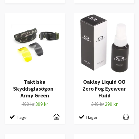
Taktiska
Oakley Liquid OO
Skyddsglasögon -
Zero Fog Eyewear
Army Green
Fluid
499 kr
399 kr
349 kr
299 kr
I lager
I lager