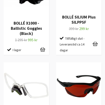
BOLLÉ SILIUM Plus
SILPPSF
BOLLÉ X1000 -
Ballistic Goggles
399 kr
299 kr
(Black)
Tillfälligt slut -
1 295 kr
995 kr
Leveranstid ca 14
I lager
dagar