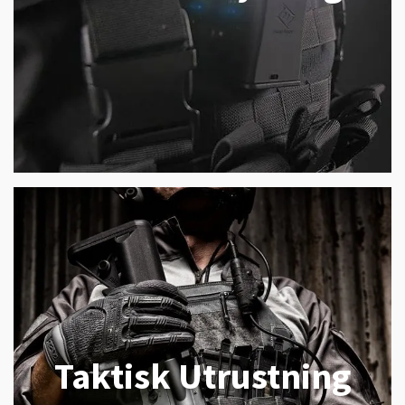
Taktisk Utrustning