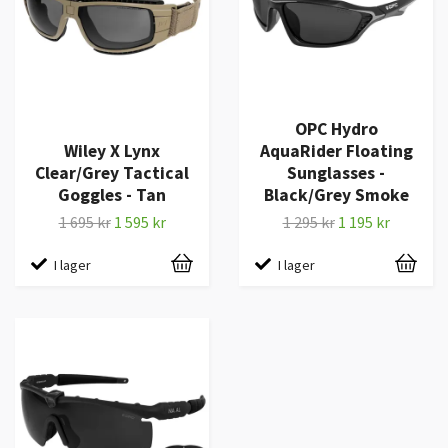
OPC Hydro
Wiley X Lynx
AquaRider Floating
Clear/Grey Tactical
Sunglasses -
Goggles - Tan
Black/Grey Smoke
1 695 kr
1 595 kr
1 295 kr
1 195 kr
I lager
I lager