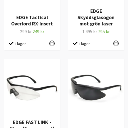
EDGE
EDGE Tactical
Skyddsglasögon
Overlord RX-Insert
mot grön laser
299 kr
249 kr
1 495 kr
795 kr
I lager
I lager
EDGE FAST LINK -