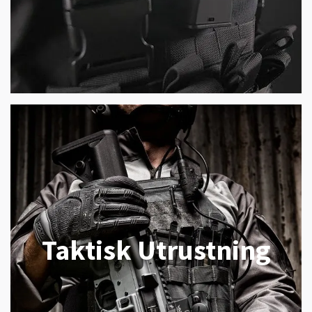
Taktisk Utrustning