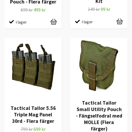
Kit
Pouch - Flera färger
149 kr
99 kr
699 kr
499 kr
I lager
I lager
Tactical Tailor
Tactical Tailor 5.56
Small Utility Pouch
Triple Mag Panel
- Fängselfodral med
30rd - Flera färger
MOLLE (Flera
färger)
799 kr
699 kr