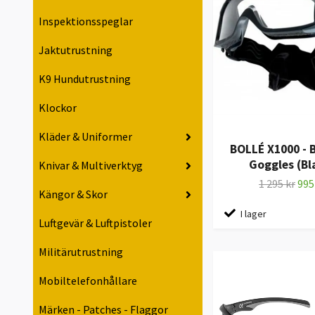
Inspektionsspeglar
Jaktutrustning
K9 Hundutrustning
Klockor
Kläder & Uniformer
BOLLÉ X1000 - B
Goggles (Bl
Knivar & Multiverktyg
1 295 kr
995
Kängor & Skor
I lager
Luftgevär & Luftpistoler
Militärutrustning
Mobiltelefonhållare
Märken - Patches - Flaggor