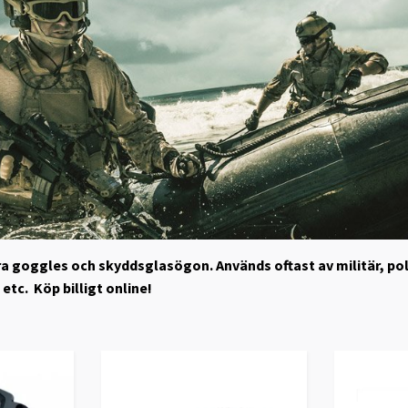
åra goggles och skyddsglasögon. Används oftast av militär, poli
etc. Köp billigt online!