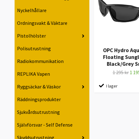
Nyckelhållare
Ordningsvakt & Väktare
Pistolhölster
Polisutrustning
OPC Hydro Aqu
Floating Sungl
Radiokommunikation
Black/Grey 
1 295 kr
1 19
REPLIKA Vapen
I lager
Ryggsäckar & Väskor
Räddningsprodukter
Sjukvårdsutrustning
Självförsvar - Self Defense
Skyddsutrustning