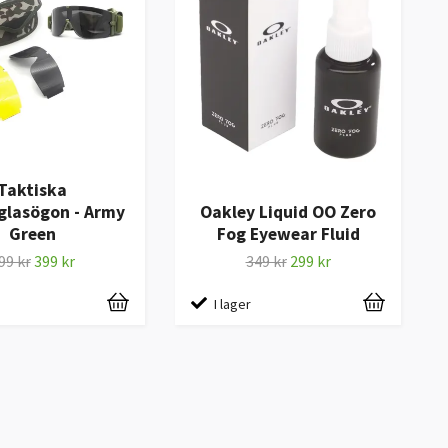
Taktiska
glasögon - Army
Oakley Liquid OO Zero
Green
Fog Eyewear Fluid
99 kr
399 kr
349 kr
299 kr
I lager