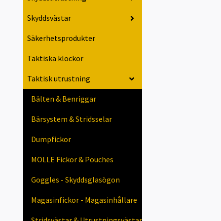
Skyddsvästar
Säkerhetsprodukter
Taktiska klockor
Taktisk utrustning
Bälten & Benriggar
Bärsystem & Stridsselar
Dumpfickor
MOLLE Fickor & Pouches
Goggles - Skyddsglasögon
Magasinfickor - Magasinhållare
Stridsvästar & Utrustningsvästar