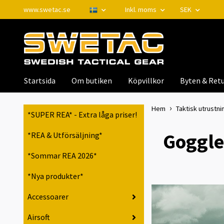
www.swetac.se
Inkl. moms
SEK
Startsida
Om butiken
Köpvillkor
Byten & Retu
Hem
Taktisk utrustnin
*SUPER REA* - Extra låga priser!
Goggles
*REA & Utförsäljning*
*Sommar REA 2026*
*Nya produkter*
Accessoarer
Airsoft