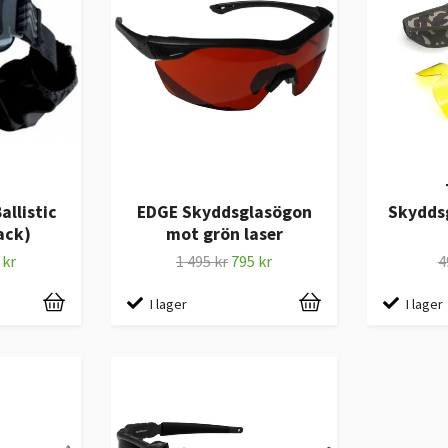
allistic
EDGE Skyddsglasögon
Skydds
ack)
mot grön laser
 kr
1 495 kr
795 kr
4
I lager
I lager