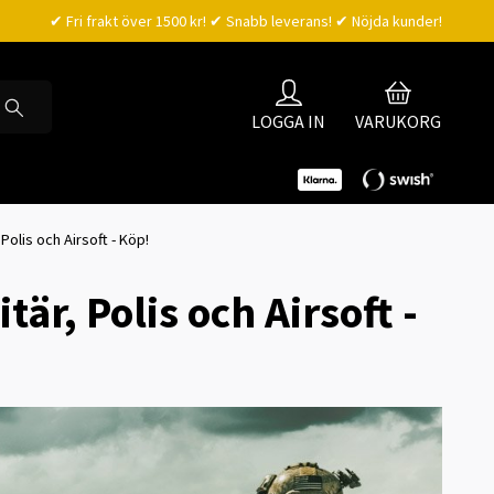
✔ Fri frakt över 1500 kr! ✔ Snabb leverans! ✔ Nöjda kunder!
LOGGA IN
VARUKORG
olis och Airsoft - Köp!
är, Polis och Airsoft -