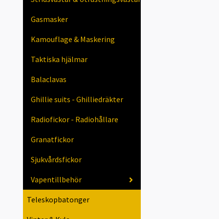
Gasmasker
Kamouflage & Maskering
Taktiska hjälmar
Balaclavas
Ghillie suits - Ghilliedräkter
Radiofickor - Radiohållare
Granatfickor
Sjukvårdsfickor
Vapentillbehör
Teleskopbatonger