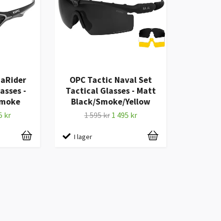
aRider
OPC Tactic Naval Set
asses -
Tactical Glasses - Matt
Smoke
Black/Smoke/Yellow
5 kr
1 595 kr
1 495 kr
I lager