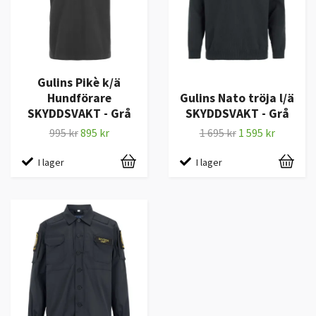
Gulins Pikè k/ä
Hundförare
Gulins Nato tröja l/ä
SKYDDSVAKT - Grå
SKYDDSVAKT - Grå
995 kr
895 kr
1 695 kr
1 595 kr
I lager
I lager