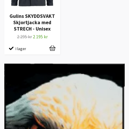
Gulins SKYDDSVAKT
Skjortjacka med
STRECH - Unisex
2 295 kr
2 195 kr
I lager