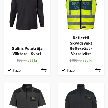
Reflectil
Skyddsvakt
Gulins Polotröja
Reflexväst -
Väktare - Svart
Varselväst
699 kr
599 kr
1 095 kr
995 kr
I lager
I lager