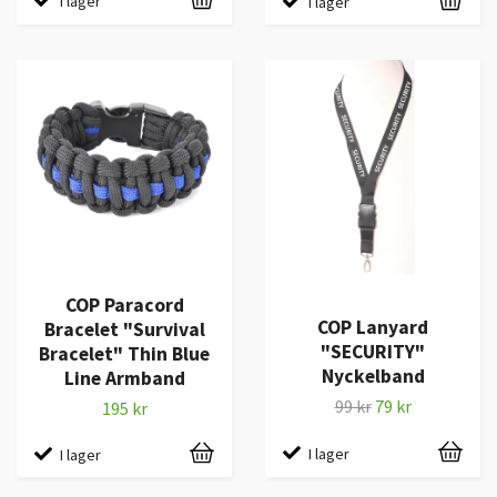
I lager
I lager
COP Paracord
COP Lanyard
Bracelet "Survival
"SECURITY"
Bracelet" Thin Blue
Nyckelband
Line Armband
99 kr
79 kr
195 kr
I lager
I lager