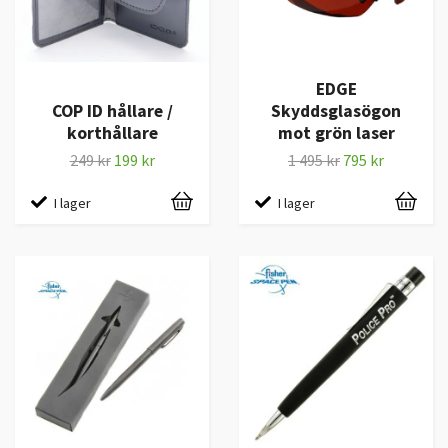
EDGE
COP ID hållare /
Skyddsglasögon
korthållare
mot grön laser
249 kr
199 kr
1 495 kr
795 kr
I lager
I lager