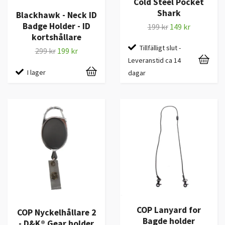
Cold Steel Pocket
Shark
Blackhawk - Neck ID
Badge Holder - ID
199 kr
149 kr
kortshållare
Tillfälligt slut -
299 kr
199 kr
Leveranstid ca 14
I lager
dagar
COP Lanyard for
COP Nyckelhållare 2
Bagde holder
- D&K® Gear holder