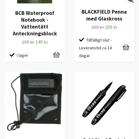
BLACKFIELD Penna
BCB Waterproof
med Glaskross
Notebook -
Vattentätt
399 kr
299 kr
Anteckningsblock
Tillfälligt slut -
199 kr
149 kr
Leveranstid ca 14
I lager
dagar