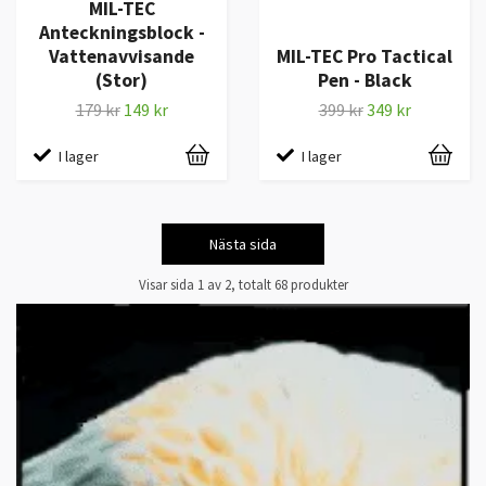
MIL-TEC
Anteckningsblock -
Vattenavvisande
MIL-TEC Pro Tactical
(Stor)
Pen - Black
179 kr
149 kr
399 kr
349 kr
I lager
I lager
Nästa sida
Visar sida 1 av 2, totalt 68 produkter