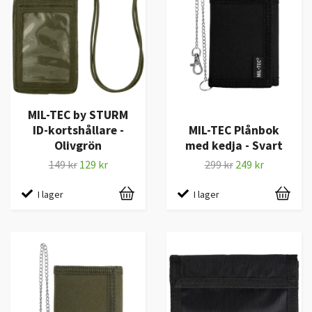
MIL-TEC by STURM
ID-kortshållare -
MIL-TEC Plånbok
Olivgrön
med kedja - Svart
149 kr
129 kr
299 kr
249 kr
I lager
I lager