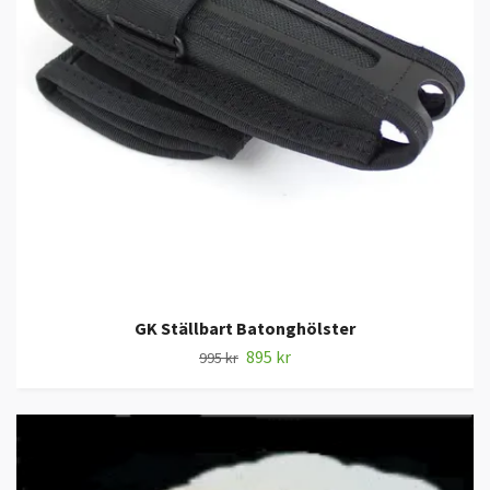
GK Ställbart Batonghölster
895 kr
995 kr