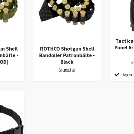
Tactica
Panel 6r
n Shell
ROTHCO Shotgun Shell
nbälte -
Bandolier Patronbälte -
(OD)
Black
3
Slutsåld
I lager