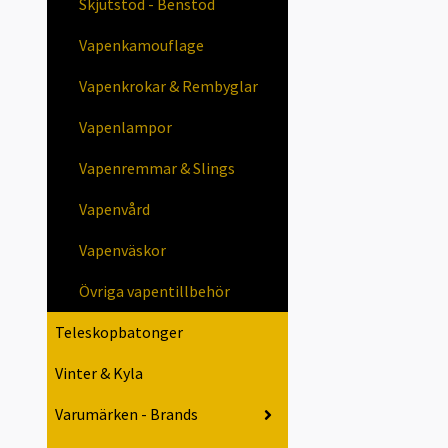
Skjutstöd - Benstöd
Vapenkamouflage
Vapenkrokar & Rembyglar
Vapenlampor
Vapenremmar & Slings
Vapenvård
Vapenväskor
Övriga vapentillbehör
Teleskopbatonger
Vinter & Kyla
Varumärken - Brands