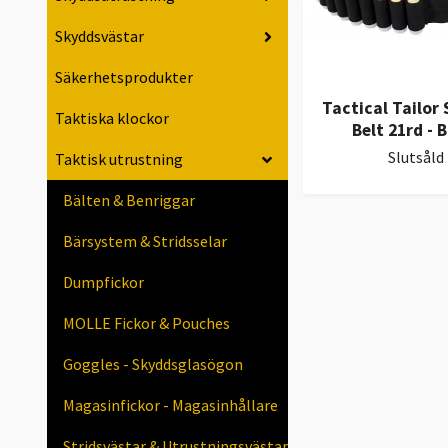
Skyddsvästar
Säkerhetsprodukter
Tactical Tailor
Taktiska klockor
Belt 21rd - 
Slutsåld
Taktisk utrustning
Bälten & Benriggar
Bärsystem & Stridsselar
Dumpfickor
MOLLE Fickor & Pouches
Goggles - Skyddsglasögon
Magasinfickor - Magasinhållare
Stridsvästar & Utrustningsvästar