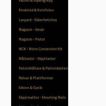
Fästen & Vapengrepp
Kindstöd & Kolvfickor
Lanyard - Säkerhetslina
Magasin - Gevär
Magasin - Pistol
MCK - Micro Conversion Kit
Måltavlor - Skjuttavlor
Patronhållare & Patronbälten
Rälsar & Plattformar
Sikten & Optik
Skjutmattor - Shooting Mats