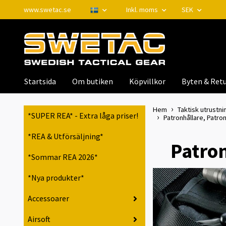
www.swetac.se
Inkl. moms
SEK
Startsida
Om butiken
Köpvillkor
Byten & Retu
Hem
Taktisk utrustnin
*SUPER REA* - Extra låga priser!
Patronhållare, Patro
*REA & Utförsäljning*
Patron
*Sommar REA 2026*
*Nya produkter*
Accessoarer
Airsoft