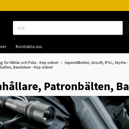
rer
Kontakta oss
g för Militär och Polis - Köp online!
Vapentillbehör, Airsoft, IPSC, Skytte -
nbälten, Bandoleer - Köp online!
hållare, Patronbälten, Ba