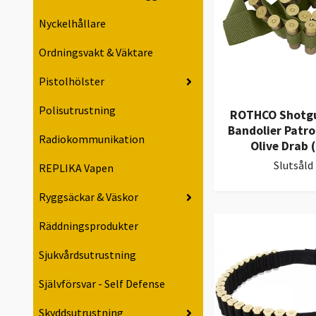
Nyckelhållare
Ordningsvakt & Väktare
Pistolhölster
Polisutrustning
ROTHCO Shotgu
Bandolier Patro
Radiokommunikation
Olive Drab 
Slutsåld
REPLIKA Vapen
Ryggsäckar & Väskor
Räddningsprodukter
Sjukvårdsutrustning
Självförsvar - Self Defense
Skyddsutrustning