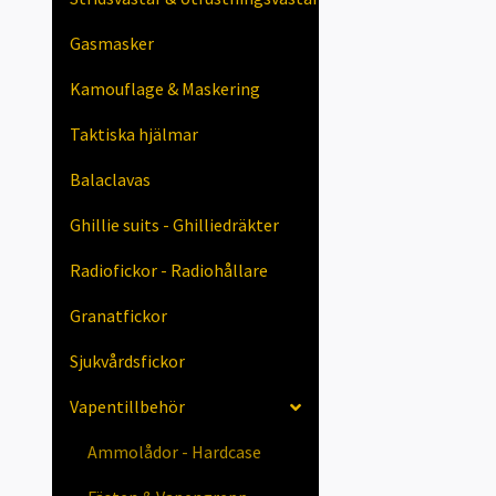
Gasmasker
Kamouflage & Maskering
Taktiska hjälmar
Balaclavas
Ghillie suits - Ghilliedräkter
Radiofickor - Radiohållare
Granatfickor
Sjukvårdsfickor
Vapentillbehör
Ammolådor - Hardcase