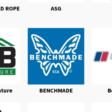
OD ROPE
ASG
ture
BENCHMADE
B