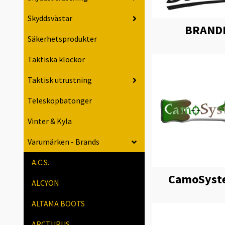
Skyddsvästar
BRAND
Säkerhetsprodukter
Taktiska klockor
Taktisk utrustning
Teleskopbatonger
Vinter & Kyla
Varumärken - Brands
A.C.S.
CamoSyst
ALCYON
ALTAMA BOOTS
ARCTURUS