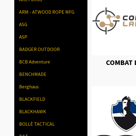
ARM - ATWOOD ROPE MFG
ASG
ASP
BADGER OUTDOOR
COMBAT 
BCB Adventure
BENCHMADE
Berghaus
BLACKFIELD
BLACKHAWK
BOLLÈ TACTICAL