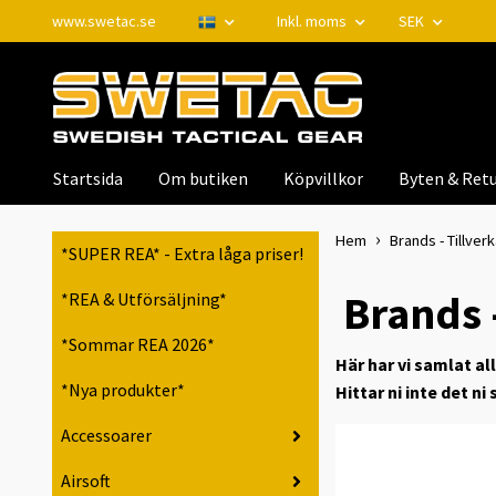
www.swetac.se
Inkl. moms
SEK
Startsida
Om butiken
Köpvillkor
Byten & Retu
Hem
Brands - Tillver
*SUPER REA* - Extra låga priser!
Brands 
*REA & Utförsäljning*
*Sommar REA 2026*
Här har vi samlat al
*Nya produkter*
Hittar ni inte det n
Accessoarer
Airsoft