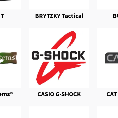
IT
BRYTZKY Tactical
B
ems®
CASIO G-SHOCK
CAT