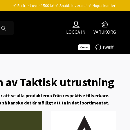
✔ Fri frakt över 1500 kr! ✔ Snabb leverans! ✔ Nöjda kunder!
LOGGA IN
VARUKORG
n av Taktisk utrustning
ör att se alla produkterna från respektive tillverkare.
 så kanske det är möjligt att ta in det i sortimentet.