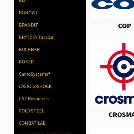
B&T
BONOWI
COP
BRANDIT
BRYTZKY Tactical
BUCHNER
BÖKER
CamoSystems®
CASIO G-SHOCK
CAT Resources
COLD STEEL
CROSM
COMBAT LAB