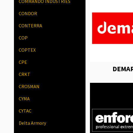
COMMANDO INDUSTRIES
CONDOR
CONTERRA
COP
COPTEX
CPE
DEMA
CRKT
CROSMAN
CYMA
CYTAC
Delta Armory