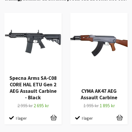
Specna Arms SA-C08
CORE HAL ETU Gen 2
AEG Assault Carbine
CYMA AK47 AEG
- Black
Assault Carbine
2 995 kr
2 695 kr
1 995 kr
1 895 kr
I lager
I lager