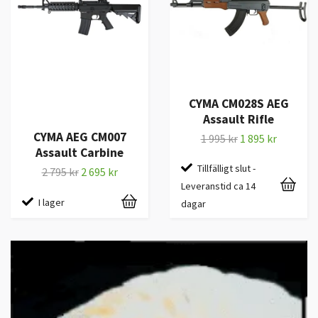
CYMA CM028S AEG
Assault Rifle
CYMA AEG CM007
1 995 kr
1 895 kr
Assault Carbine
Tillfälligt slut -
2 795 kr
2 695 kr
Leveranstid ca 14
I lager
dagar