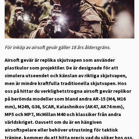
För inköp av airsoft gevär gäller 18 års åldersgräns.
Airsoft gevär är replika skjutvapen som använder
plastkulor som projektiler. De är designade för att
simulera utseendet och känslan av riktiga skjutvapen,
men är mindre kraftfulla traditionella skjutvapen. Hos
oss på hittar du verklighetstrogna airsoft gevär replikor
på berömda modeller som bland andra AR-15 (M4, M16
mm), M249, G36, SCAR, Kalashnikov (AK47, AK74 mm),
MP5 och MP7, McMillan M40 och klassiker från andra
världskriget. Oavsett om du är en hängiven
airsoftspelare eller behöver utrustning för taktisk
träning, kommer du att hitta precis vad du söker hos oss.