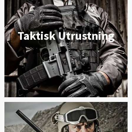
Taktisk Utrustning