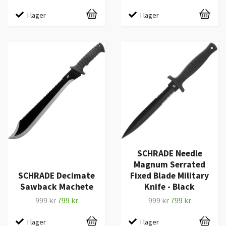
I lager
I lager
SCHRADE Needle
Magnum Serrated
SCHRADE Decimate
Fixed Blade Military
Sawback Machete
Knife - Black
999 kr
799 kr
999 kr
799 kr
I lager
I lager