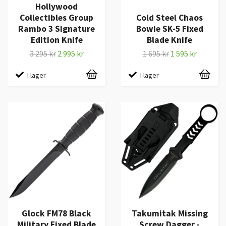
Hollywood
Collectibles Group
Cold Steel Chaos
Rambo 3 Signature
Bowie SK-5 Fixed
Edition Knife
Blade Knife
3 295 kr
2 995 kr
1 695 kr
1 595 kr
I lager
I lager
Glock FM78 Black
Takumitak Missing
Military Fixed Blade
Screw Dagger -