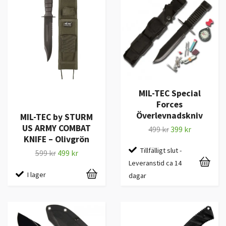
MIL-TEC Special
Forces
Överlevnadskniv
MIL-TEC by STURM
US ARMY COMBAT
499 kr
399 kr
KNIFE – Olivgrön
Tillfälligt slut -
599 kr
499 kr
Leveranstid ca 14
I lager
dagar