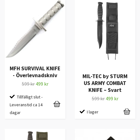
MFH SURVIVAL KNIFE
- Överlevnadskniv
MIL-TEC by STURM
US ARMY COMBAT
599 kr
499 kr
KNIFE – Svart
Tillfälligt slut -
599 kr
499 kr
Leveranstid ca 14
I lager
dagar