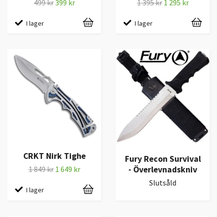
499 kr
399 kr
1 395 kr
1 295 kr
I lager
I lager
CRKT Nirk Tighe
Fury Recon Survival
- Överlevnadskniv
1 849 kr
1 649 kr
Slutsåld
I lager