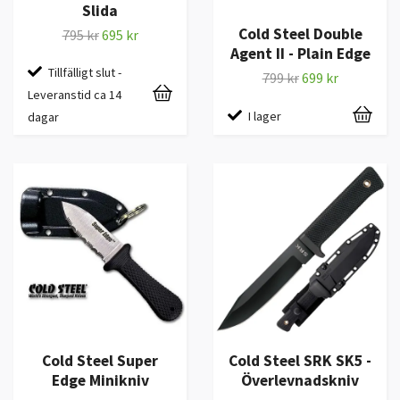
Slida
Cold Steel Double
795 kr
695 kr
Agent II - Plain Edge
Tillfälligt slut -
799 kr
699 kr
Leveranstid ca 14
I lager
dagar
Cold Steel Super
Cold Steel SRK SK5 -
Edge Minikniv
Överlevnadskniv