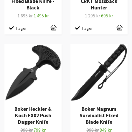
Fixed Blade Knife -
CRKT Mossback
Black
Hunter
1 695 kr
1 495 kr
1 295 kr
695 kr
I lager
I lager
Boker Heckler &
Boker Magnum
Koch FX02 Push
Survivalist Fixed
Dagger Knife
Blade Knife
999 kr
799 kr
999 kr
849 kr