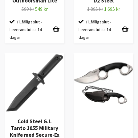
Outdoorsman Lite
D2 Steel
599 kr
549 kr
1 895 kr
1 695 kr
Tillfälligt slut -
Tillfälligt slut -
Leveranstid ca 14
Leveranstid ca 14
dagar
dagar
Cold Steel G.I.
Tanto 1055 Military
Knife med Secure-Ex