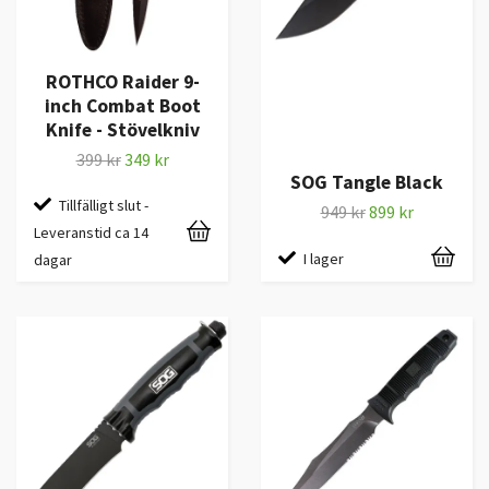
ROTHCO Raider 9-
inch Combat Boot
Knife - Stövelkniv
399 kr
349 kr
SOG Tangle Black
Tillfälligt slut -
949 kr
899 kr
Leveranstid ca 14
I lager
dagar